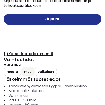
Kirjaudu sisään tai luo tili tarkistaaksesi hinnan ja
tehdäksesi tilauksen
Kirjaudu
Katso tuotedokumentit
Vaihtoehdot
Väri
:
muu
musta
muu
valkoinen
Tärkeimmät tuotetiedot
Tarvikkeen/varaosan tyyppi
-
asennuslevy
Materiaali
-
alumiini
Väri
-
muu
Pituus
-
50
mm
Leveys
-
80
mm