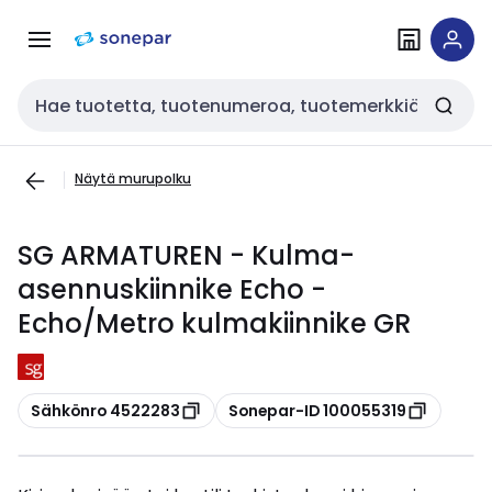
Siirry
Siirry
navigointiin
sisältöön
Haku
Näytä murupolku
SG ARMATUREN - Kulma-
asennuskiinnike Echo -
Echo/Metro kulmakiinnike GR
Kopioi
Kopioi
Sähkönro 4522283
Sonepar-ID 100055319