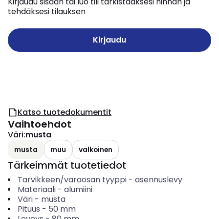
Kirjaudu sisään tai luo tili tarkistaaksesi hinnan ja
tehdäksesi tilauksen
Kirjaudu
Katso tuotedokumentit
Vaihtoehdot
Väri
:
musta
musta
muu
valkoinen
Tärkeimmät tuotetiedot
Tarvikkeen/varaosan tyyppi
-
asennuslevy
Materiaali
-
alumiini
Väri
-
musta
Pituus
-
50
mm
Leveys
-
80
mm