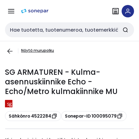
Siirry
Siirry
navigointiin
sisältöön
Haku
Näytä murupolku
SG ARMATUREN - Kulma-
asennuskiinnike Echo -
Echo/Metro kulmakiinnike MU
Kopioi
Kopioi
Sähkönro 4522284
Sonepar-ID 100095079