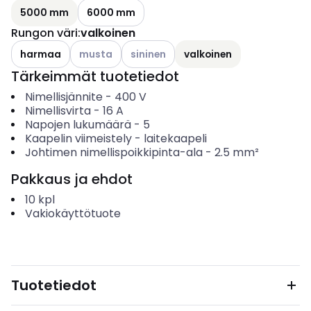
5000 mm
6000 mm
Rungon väri
:
valkoinen
Katso käytettävissä olevat vaihtoehdot
Katso käytettävissä olevat vaihtoehdo
harmaa
musta
sininen
valkoinen
Tärkeimmät tuotetiedot
Nimellisjännite
-
400
V
Nimellisvirta
-
16
A
Napojen lukumäärä
-
5
Kaapelin viimeistely
-
laitekaapeli
Johtimen nimellispoikkipinta-ala
-
2.5
mm²
Pakkaus ja ehdot
10
kpl
Vakiokäyttötuote
Tuotetiedot