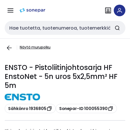
Siirry
Siirry
navigointiin
sisältöön
Haku
Näytä murupolku
ENSTO - Pistoliitinjohtosarja HF
EnstoNet - 5n uros 5x2,5mm² HF
5m
Kopioi
Kopioi
Sähkönro 1936805
Sonepar-ID 100055390