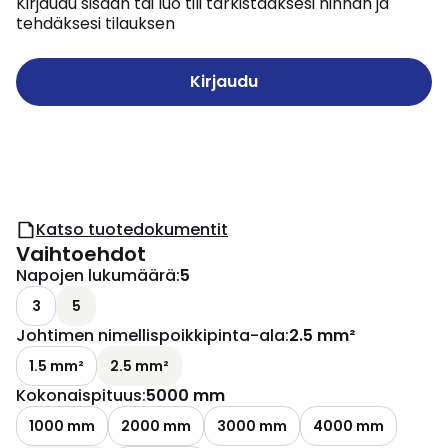
Kirjaudu sisään tai luo tili tarkistaaksesi hinnan ja
tehdäksesi tilauksen
Kirjaudu
Katso tuotedokumentit
Vaihtoehdot
Napojen lukumäärä
:
5
3
5
Johtimen nimellispoikkipinta-ala
:
2.5 mm²
1.5 mm²
2.5 mm²
Kokonaispituus
:
5000 mm
1000 mm
2000 mm
3000 mm
4000 mm