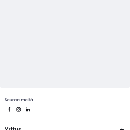
Seuraa meitä
Yritys