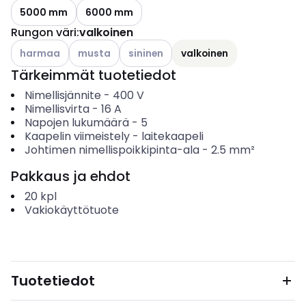
5000 mm
6000 mm
Rungon väri
:
valkoinen
Katso käytettävissä olevat vaihtoehdot
Katso käytettävissä olevat vaihtoehdot
Katso käytettävissä olevat vaihtoehdo
harmaa
musta
sininen
valkoinen
Tärkeimmät tuotetiedot
Nimellisjännite
-
400
V
Nimellisvirta
-
16
A
Napojen lukumäärä
-
5
Kaapelin viimeistely
-
laitekaapeli
Johtimen nimellispoikkipinta-ala
-
2.5
mm²
Pakkaus ja ehdot
20
kpl
Vakiokäyttötuote
Tuotetiedot