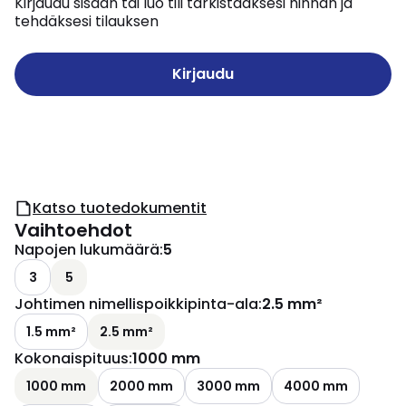
Kirjaudu sisään tai luo tili tarkistaaksesi hinnan ja
tehdäksesi tilauksen
Kirjaudu
Katso tuotedokumentit
Vaihtoehdot
Napojen lukumäärä
:
5
3
5
Johtimen nimellispoikkipinta-ala
:
2.5 mm²
1.5 mm²
2.5 mm²
Kokonaispituus
:
1000 mm
1000 mm
2000 mm
3000 mm
4000 mm