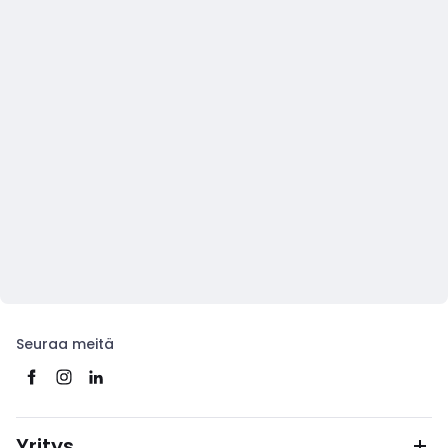
Seuraa meitä
Yritys