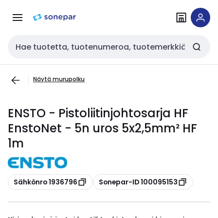
Siirry
Siirry
navigointiin
sisältöön
Haku
Näytä murupolku
ENSTO - Pistoliitinjohtosarja HF
EnstoNet - 5n uros 5x2,5mm² HF
1m
Kopioi
Kopioi
Sähkönro 1936796
Sonepar-ID 100095153