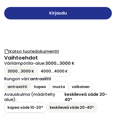
Kirjaudu
Katso tuotedokumentit
Vaihtoehdot
Värilämpötila-alue
:
3000...3000 K
3000...3000 K
4000...4000 K
Rungon väri
:
antrasiitti
antrasiitti
hopea
musta
valkoinen
Avauskulma (määritelty
keskileveä säde 20-
alue)
:
40°
kapea säde 10-20°
keskileveä säde 20-40°