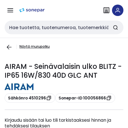
Siirry
Siirry
navigointiin
sisältöön
Haku
Näytä murupolku
AIRAM - Seinävalaisin ulko BLITZ -
IP65 16W/830 40D GLC ANT
Kopioi
Kopioi
Sähkönro 4510296
Sonepar-ID 100056866
Kirjaudu sisään tai luo tili tarkistaaksesi hinnan ja
tehdäksesi tilauksen