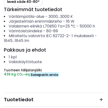
leveä säde 40-80°
Tärkeimmät tuotetiedot
Värilämpötila-alue
-
3000...3000
K
Järjestelmän enimmäisteho
-
16
W
Valaisimen elinikä L70B50 Ta=25 °C
-
50000
h
Värintoistoindeksi
-
80-89
Mitoitettu valovirta IEC 62722-2- 1 mukaisesti
-
1645...1645
lm
Pakkaus ja ehdot
1
kpl
Vakiokäyttötuote
Tuotteen hiilijalanjälki
436 Kg CO₂-eq
Soneparin arvio
Tuotetiedot