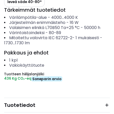
leveä säde 40-80°
Tärkeimmät tuotetiedot
Värilämpötila-alue
-
4000...4000
K
Järjestelmän enimmäisteho
-
16
W
Valaisimen elinikä L70B50 Ta=25 °C
-
50000
h
Värintoistoindeksi
-
80-89
Mitoitettu valovirta IEC 62722-2- 1 mukaisesti
-
1730...1730
lm
Pakkaus ja ehdot
1
kpl
Vakiokäyttötuote
Tuotteen hiilijalanjälki
436 Kg CO₂-eq
Soneparin arvio
Tuotetiedot