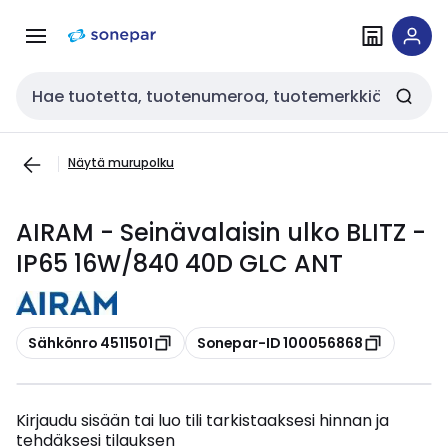
Siirry
Siirry
navigointiin
sisältöön
Haku
Näytä murupolku
AIRAM - Seinävalaisin ulko BLITZ -
IP65 16W/840 40D GLC ANT
Kopioi
Kopioi
Sähkönro 4511501
Sonepar-ID 100056868
Kirjaudu sisään tai luo tili tarkistaaksesi hinnan ja
tehdäksesi tilauksen