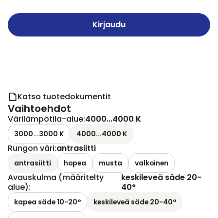
Kirjaudu
Katso tuotedokumentit
Vaihtoehdot
Värilämpötila-alue
:
4000...4000 K
3000...3000 K
4000...4000 K
Rungon väri
:
antrasiitti
antrasiitti
hopea
musta
valkoinen
Avauskulma (määritelty
keskileveä säde 20-
alue)
:
40°
kapea säde 10-20°
keskileveä säde 20-40°