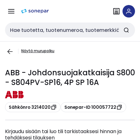
Siirry
Siirry
navigointiin
sisältöön
Haku
Näytä murupolku
ABB - Johdonsuojakatkaisija S800
- S804PV-SP16, 4P SP 16A
Kopioi
Kopioi
Sähkönro 3214020
Sonepar-ID 100057722
Kirjaudu sisään tai luo tili tarkistaaksesi hinnan ja
tehdäksesi tilauksen