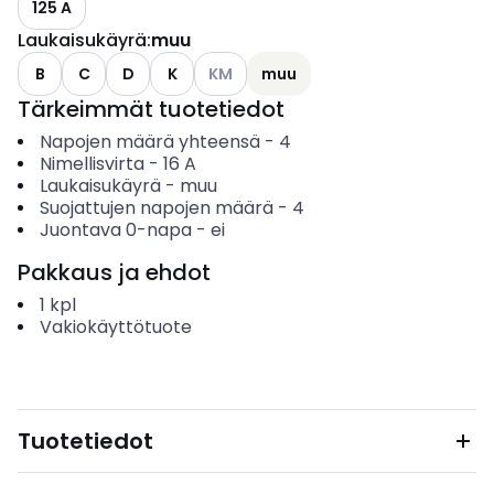
125 A
Laukaisukäyrä
:
muu
Katso käytettävissä olevat vaihtoehdo
B
C
D
K
KM
muu
Tärkeimmät tuotetiedot
Napojen määrä yhteensä
-
4
Nimellisvirta
-
16
A
Laukaisukäyrä
-
muu
Suojattujen napojen määrä
-
4
Juontava 0-napa
-
ei
Pakkaus ja ehdot
1
kpl
Vakiokäyttötuote
Tuotetiedot