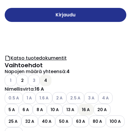
Kirjaudu
Katso tuotedokumentit
Vaihtoehdot
Napojen määrä yhteensä
:
4
Katso käytettävissä olevat vaihtoehdot
Katso käytettävissä olevat vaihtoehdot
1
2
3
4
Nimellisvirta
:
16 A
Katso käytettävissä olevat vaihtoehdot
Katso käytettävissä olevat vaihtoehdot
Katso käytettävissä olevat vaihtoehdot
Katso käytettävissä olevat vaihtoehdo
Katso käytettävissä olevat vai
Katso käytettävissä ol
Katso käytettäv
0.5 A
1 A
1.6 A
2 A
2.5 A
3 A
4 A
5 A
6 A
8 A
10 A
13 A
16 A
20 A
25 A
32 A
40 A
50 A
63 A
80 A
100 A