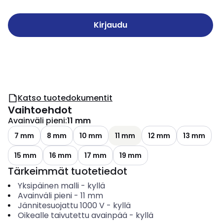
Kirjaudu
Katso tuotedokumentit
Vaihtoehdot
Avainväli pieni
:
11 mm
7 mm
8 mm
10 mm
11 mm
12 mm
13 mm
15 mm
16 mm
17 mm
19 mm
Tärkeimmät tuotetiedot
Yksipäinen malli
-
kyllä
Avainväli pieni
-
11
mm
Jännitesuojattu 1000 V
-
kyllä
Oikealle taivutettu avainpää
-
kyllä