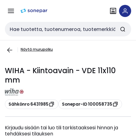
Siirry
Siirry
navigointiin
sisältöön
Haku
Näytä murupolku
WIHA - Kiintoavain - VDE 11x110
mm
Kopioi
Kopioi
Sähkönro 6431985
Sonepar-ID 100058735
Kirjaudu sisään tai luo tili tarkistaaksesi hinnan ja
tehdäksesi tilauksen