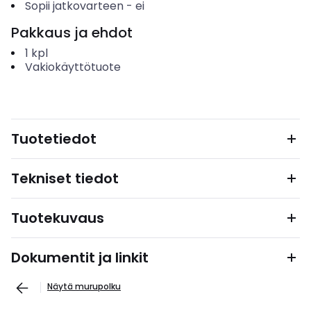
Sopii jatkovarteen
-
ei
Pakkaus ja ehdot
1
kpl
Vakiokäyttötuote
Tuotetiedot
Tekniset tiedot
Tuotekuvaus
Dokumentit ja linkit
Näytä murupolku