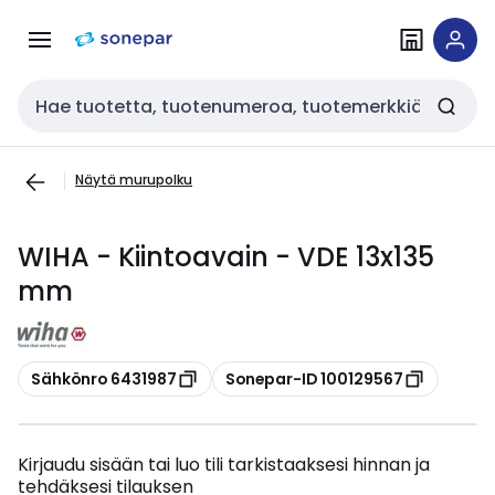
Siirry
Siirry
navigointiin
sisältöön
Haku
Näytä murupolku
WIHA - Kiintoavain - VDE 13x135
mm
Kopioi
Kopioi
Sähkönro 6431987
Sonepar-ID 100129567
Kirjaudu sisään tai luo tili tarkistaaksesi hinnan ja
tehdäksesi tilauksen