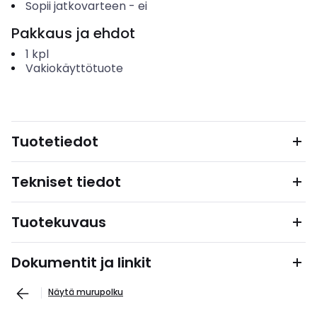
Sopii jatkovarteen
-
ei
Pakkaus ja ehdot
1
kpl
Vakiokäyttötuote
Tuotetiedot
Tekniset tiedot
Tuotekuvaus
Dokumentit ja linkit
Näytä murupolku