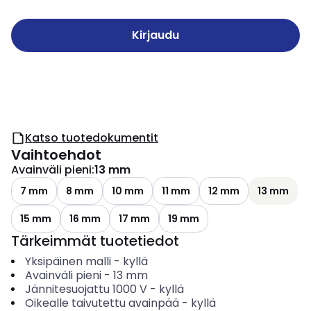
Kirjaudu
Katso tuotedokumentit
Vaihtoehdot
Avainväli pieni
:
13 mm
7 mm
8 mm
10 mm
11 mm
12 mm
13 mm
15 mm
16 mm
17 mm
19 mm
Tärkeimmät tuotetiedot
Yksipäinen malli
-
kyllä
Avainväli pieni
-
13
mm
Jännitesuojattu 1000 V
-
kyllä
Oikealle taivutettu avainpää
-
kyllä