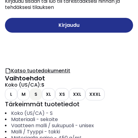
Kirjaudu sisään tai luo tili tarkistaaksesi hinnan ja
tehdäksesi tilauksen
Kirjaudu
Katso tuotedokumentit
Vaihtoehdot
Koko (US/CA)
:
S
L
M
S
XL
XS
XXL
XXXL
Tärkeimmät tuotetiedot
Koko (US/CA)
-
S
Materiaali
-
sekoite
Vaatteen malli / sukupuoli
-
unisex
Malli / Tyyppi
-
takki
Materiaalin paino
-
450
g/m²