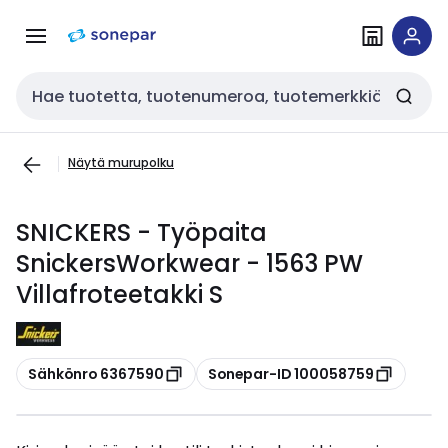
Siirry
Siirry
navigointiin
sisältöön
Haku
Näytä murupolku
SNICKERS - Työpaita
SnickersWorkwear - 1563 PW
Villafroteetakki S
Kopioi
Kopioi
Sähkönro 6367590
Sonepar-ID 100058759