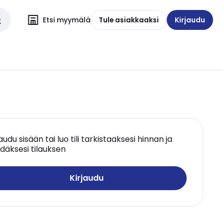
Etsi myymälä
Tule asiakkaaksi
Kirjaudu
jaudu sisään tai luo tili tarkistaaksesi hinnan ja
däksesi tilauksen
Kirjaudu