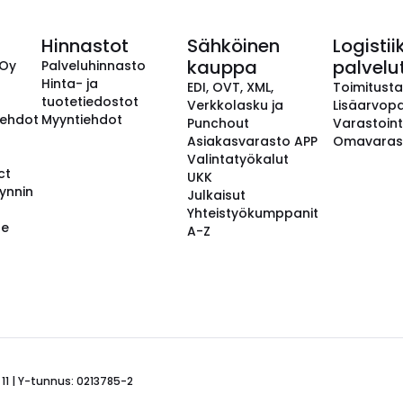
Hinnastot
Sähköinen
Logistii
kauppa
palvelu
 Oy
Palveluhinnasto
Hinta- ja
EDI, OVT, XML,
Toimitust
tuotetiedostot
Verkkolasku ja
Lisäarvopa
aehdot
Myyntiehdot
Punchout
Varastoint
Asiakasvarasto APP
Omavaras
Valintatyökalut
ct
UKK
ynnin
Julkaisut
Yhteistyökumppanit
se
A-Z
 11 | Y-tunnus: 0213785-2