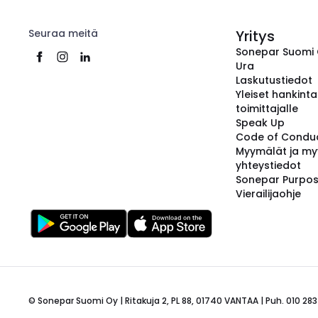
Seuraa meitä
Yritys
Sonepar Suomi
Ura
Laskutustiedot
Yleiset hankint
toimittajalle
Speak Up
Code of Condu
Myymälät ja my
yhteystiedot
Sonepar Purpo
Vierailijaohje
© Sonepar Suomi Oy | Ritakuja 2, PL 88, 01740 VANTAA | Puh. 010 283