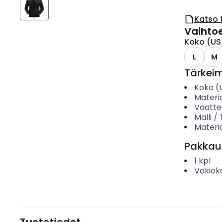
Katso 
Vaihto
Koko (US
L
M
Tärkei
Koko (
Materia
Vaattee
Malli /
Materia
Pakkau
1
kpl
Vakiok