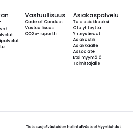
kan
Vastuullisuus
Asiakaspalvelu
t
Code of Conduct
Tule asiakkaaksi
Vastuullisuus
Ota yhteyttä
avat
CO2e-raportti
Yhteystiedot
lvelut
Asiakastili
ipalvelut
Asiakkaalle
to
Associate
Etsi myymälä
Toimittajalle
Tietosuoja
Evästeiden hallinta
Evästeet
Myyntiehdot