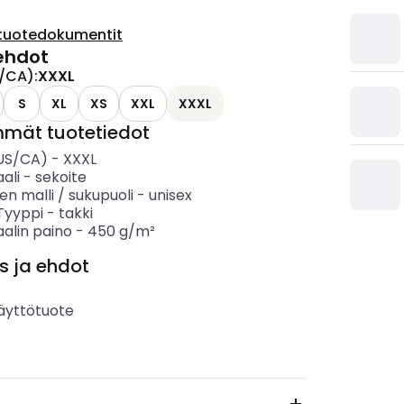
tuotedokumentit
ehdot
/CA)
:
XXXL
S
XL
XS
XXL
XXXL
mmät tuotetiedot
US/CA)
-
XXXL
ali
-
sekoite
n malli / sukupuoli
-
unisex
 Tyyppi
-
takki
alin paino
-
450
g/m²
s ja ehdot
äyttötuote