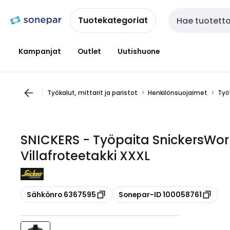
Siirry
Siirry
navigointiin
sisältöön
Tuotekategoriat
Haku
Kampanjat
Outlet
Uutishuone
Työkalut, mittarit ja paristot
Henkilönsuojaimet
Työ
SNICKERS - Työpaita SnickersWor
Villafroteetakki XXXL
Kopioi
Kopioi
Sähkönro 6367595
Sonepar-ID 100058761