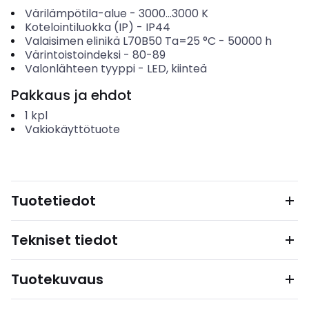
Värilämpötila-alue
-
3000...3000
K
Kotelointiluokka (IP)
-
IP44
Valaisimen elinikä L70B50 Ta=25 °C
-
50000
h
Värintoistoindeksi
-
80-89
Valonlähteen tyyppi
-
LED, kiinteä
Pakkaus ja ehdot
1
kpl
Vakiokäyttötuote
Tuotetiedot
Tekniset tiedot
Tuotekuvaus