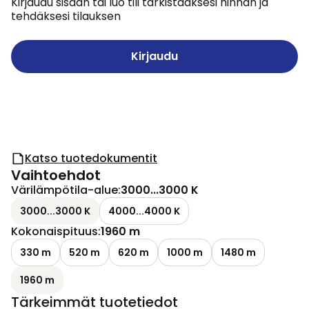
Kirjaudu sisään tai luo tili tarkistaaksesi hinnan ja
tehdäksesi tilauksen
Kirjaudu
Katso tuotedokumentit
Vaihtoehdot
Värilämpötila-alue
:
3000...3000 K
3000...3000 K
4000...4000 K
Kokonaispituus
:
1960 m
330 m
520 m
620 m
1000 m
1480 m
1960 m
Tärkeimmät tuotetiedot