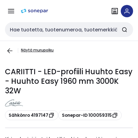
Siirry
Siirry
navigointiin
sisältöön
Haku
Näytä murupolku
CARIITTI - LED-profiili Huuhto Easy
- Huuhto Easy 1960 mm 3000K
32W
Kopioi
Kopioi
Sähkönro 4197147
Sonepar-ID 100059315