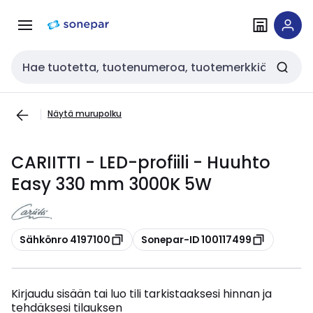
Siirry
Siirry
navigointiin
sisältöön
Haku
Näytä murupolku
CARIITTI - LED-profiili - Huuhto
Easy 330 mm 3000K 5W
Kopioi
Kopioi
Sähkönro 4197100
Sonepar-ID 100117499
Kirjaudu sisään tai luo tili tarkistaaksesi hinnan ja
tehdäksesi tilauksen