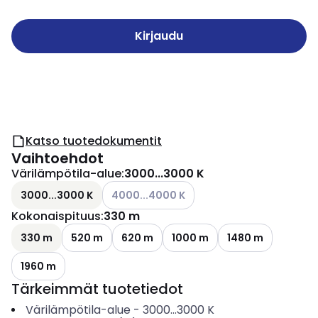
Kirjaudu
Katso tuotedokumentit
Vaihtoehdot
Värilämpötila-alue
:
3000...3000 K
Katso käytettävissä olevat vaihtoehdot
3000...3000 K
4000...4000 K
Kokonaispituus
:
330 m
330 m
520 m
620 m
1000 m
1480 m
1960 m
Tärkeimmät tuotetiedot
Värilämpötila-alue
-
3000...3000
K