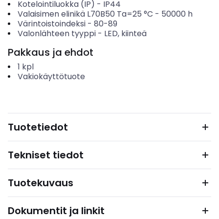
Kotelointiluokka (IP)
-
IP44
Valaisimen elinikä L70B50 Ta=25 °C
-
50000
h
Värintoistoindeksi
-
80-89
Valonlähteen tyyppi
-
LED, kiinteä
Pakkaus ja ehdot
1
kpl
Vakiokäyttötuote
Tuotetiedot
Tekniset tiedot
Tuotekuvaus
Dokumentit ja linkit