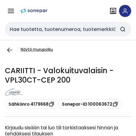
Siirry
Siirry
navigointiin
sisältöön
Haku
Näytä murupolku
CARIITTI - Valokuituvalaisin -
VPL30CT-CEP 200
Kopioi
Kopioi
Sähkönro 4179668
Sonepar-ID 100063672
Kirjaudu sisään tai luo tili tarkistaaksesi hinnan ja
tehdäksesi tilauksen