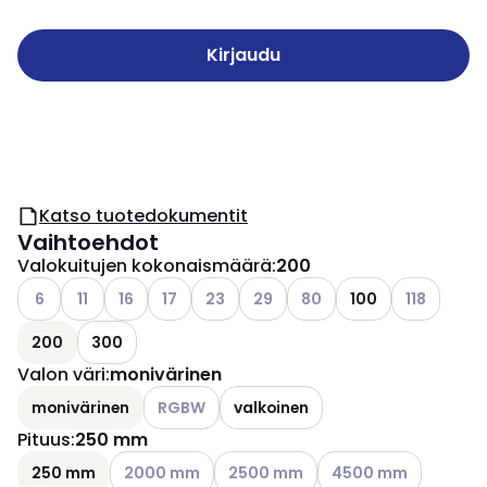
Kirjaudu
Katso tuotedokumentit
Vaihtoehdot
Valokuitujen kokonaismäärä
:
200
Katso käytettävissä olevat vaihtoehdot
Katso käytettävissä olevat vaihtoehdot
Katso käytettävissä olevat vaihtoehdot
Katso käytettävissä olevat vaihtoehdot
Katso käytettävissä olevat vaihtoehdo
Katso käytettävissä olevat vaih
Katso käytettävissä oleva
Katso käytet
6
11
16
17
23
29
80
100
118
200
300
Valon väri
:
monivärinen
Katso käytettävissä olevat vaihtoehdot
monivärinen
RGBW
valkoinen
Pituus
:
250 mm
Katso käytettävissä olevat vaihtoehdot
Katso käytettävissä olevat vaihtoe
Katso käytettävissä o
250 mm
2000 mm
2500 mm
4500 mm