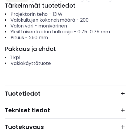
Tärkeimmät tuotetiedot
Projektorin teho
-
13
W
Valokuitujen kokonaismäärä
-
200
Valon väri
-
monivärinen
Yksittäisen kuidun halkaisija
-
0.75...0.75
mm
Pituus
-
250
mm
Pakkaus ja ehdot
1
kpl
Vakiokäyttötuote
Tuotetiedot
Tekniset tiedot
Tuotekuvaus