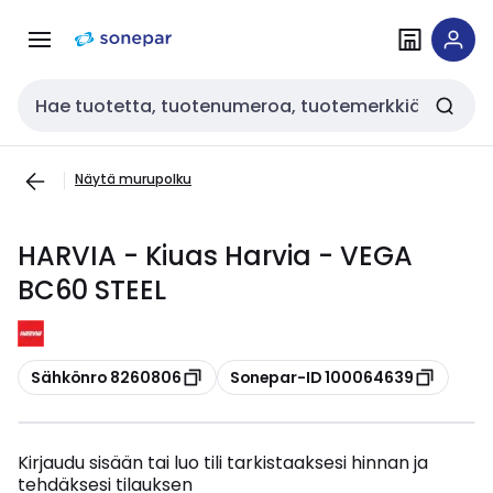
Siirry
Siirry
navigointiin
sisältöön
Haku
Näytä murupolku
HARVIA - Kiuas Harvia - VEGA
BC60 STEEL
Kopioi
Kopioi
Sähkönro 8260806
Sonepar-ID 100064639
Kirjaudu sisään tai luo tili tarkistaaksesi hinnan ja
tehdäksesi tilauksen