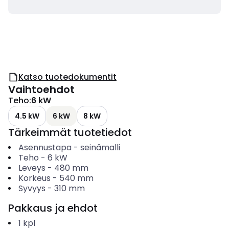
Katso tuotedokumentit
Vaihtoehdot
Teho
:
6 kW
4.5 kW
6 kW
8 kW
Tärkeimmät tuotetiedot
Asennustapa
-
seinämalli
Teho
-
6
kW
Leveys
-
480
mm
Korkeus
-
540
mm
Syvyys
-
310
mm
Pakkaus ja ehdot
1
kpl