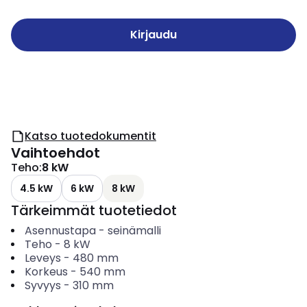
Kirjaudu
Katso tuotedokumentit
Vaihtoehdot
Teho
:
8 kW
4.5 kW
6 kW
8 kW
Tärkeimmät tuotetiedot
Asennustapa
-
seinämalli
Teho
-
8
kW
Leveys
-
480
mm
Korkeus
-
540
mm
Syvyys
-
310
mm