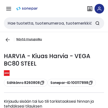
Siirry
Siirry
navigointiin
sisältöön
Haku
Näytä murupolku
HARVIA - Kiuas Harvia - VEGA
BC80 STEEL
Kopioi
Kopioi
Sähkönro 8260808
Sonepar-ID 100117898
Kirjaudu sisään tai luo tili tarkistaaksesi hinnan ja
tehdäksesi tilauksen