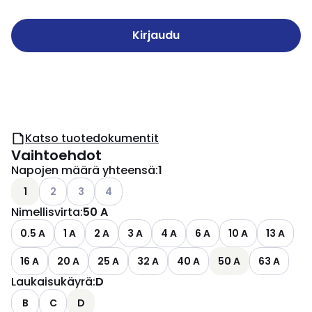
Kirjaudu
Katso tuotedokumentit
Vaihtoehdot
Napojen määrä yhteensä
:
1
Katso käytettävissä olevat vaihtoehdot
Katso käytettävissä olevat vaihtoehdot
Katso käytettävissä olevat vaihtoehdot
1
2
3
4
Nimellisvirta
:
50 A
0.5 A
1 A
2 A
3 A
4 A
6 A
10 A
13 A
16 A
20 A
25 A
32 A
40 A
50 A
63 A
Laukaisukäyrä
:
D
B
C
D