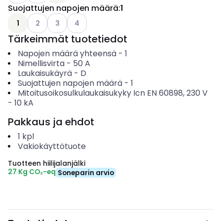
Suojattujen napojen määrä
:
1
Katso käytettävissä olevat vaihtoehdot
Katso käytettävissä olevat vaihtoehdot
Katso käytettävissä olevat vaihtoehdot
1
2
3
4
Tärkeimmät tuotetiedot
Napojen määrä yhteensä
-
1
Nimellisvirta
-
50
A
Laukaisukäyrä
-
D
Suojattujen napojen määrä
-
1
Mitoitusoikosulkulaukaisukyky Icn EN 60898, 230 V
-
10
kA
Pakkaus ja ehdot
1
kpl
Vakiokäyttötuote
Tuotteen hiilijalanjälki
27 Kg CO₂-eq
Soneparin arvio