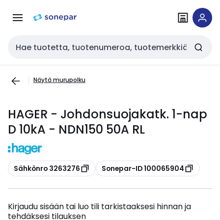
Siirry
Siirry
navigointiin
sisältöön
Haku
Näytä murupolku
HAGER - Johdonsuojakatk. 1-nap
D 10kA - NDN150 50A RL
Kopioi
Kopioi
Sähkönro 3263276
Sonepar-ID 100065904
Kirjaudu sisään tai luo tili tarkistaaksesi hinnan ja
tehdäksesi tilauksen