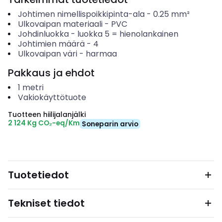
Johtimen nimellispoikkipinta-ala
-
0.25
mm²
Ulkovaipan materiaali
-
PVC
Johdinluokka
-
luokka 5 = hienolankainen
Johtimien määrä
-
4
Ulkovaipan väri
-
harmaa
Pakkaus ja ehdot
1
metri
Vakiokäyttötuote
Tuotteen hiilijalanjälki
2 124 Kg CO₂-eq/Km
Soneparin arvio
Tuotetiedot
Tekniset tiedot