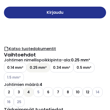
Kirjaudu
Katso tuotedokumentit
Vaihtoehdot
Johtimen nimellispoikkipinta-ala
:
0.25 mm²
0.14 mm²
0.25 mm²
0.34 mm²
0.5 mm²
Katso käytettävissä olevat vaihtoehdot
1.5 mm²
Johtimien määrä
:
4
Katso käytettävissä olevat vaihtoehdot
Katso käy
2
3
4
5
6
7
8
10
12
14
Katso käytettävissä olevat vaihtoehdot
Katso käytettävissä olevat vaihtoehdot
16
25
Tärkeimmät tuotetiedot