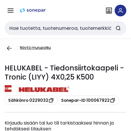
Siirry
Siirry
navigointiin
sisältöön
Haku
Näytä murupolku
HELUKABEL - Tiedonsiirtokaapeli -
Tronic (LIYY) 4X0,25 K500
Kopioi
Kopioi
Sähkönro 0229032
Sonepar-ID 100067922
Kirjaudu sisään tai luo tili tarkistaaksesi hinnan ja
tehdäksesi tilauksen