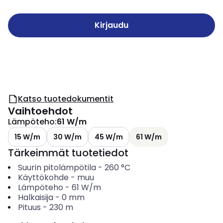
Kirjaudu
Katso tuotedokumentit
Vaihtoehdot
Lämpöteho
:
61 W/m
15 W/m
30 W/m
45 W/m
61 W/m
Tärkeimmät tuotetiedot
Suurin pitolämpötila
-
260
°C
Käyttökohde
-
muu
Lämpöteho
-
61
W/m
Halkaisija
-
0
mm
Pituus
-
230
m