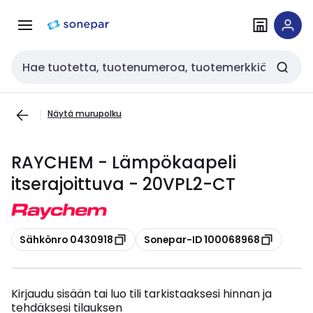
Siirry
Siirry
navigointiin
sisältöön
Haku
Näytä murupolku
RAYCHEM - Lämpökaapeli
itserajoittuva - 20VPL2-CT
Kopioi
Kopioi
Sähkönro 0430918
Sonepar-ID 100068968
Kirjaudu sisään tai luo tili tarkistaaksesi hinnan ja
tehdäksesi tilauksen