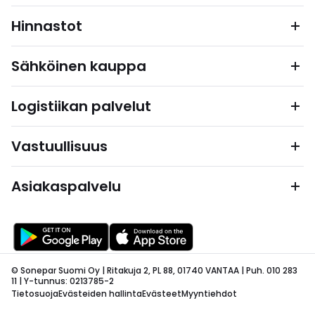
Hinnastot
Sähköinen kauppa
Logistiikan palvelut
Vastuullisuus
Asiakaspalvelu
© Sonepar Suomi Oy | Ritakuja 2, PL 88, 01740 VANTAA | Puh. 010 283
11 | Y-tunnus: 0213785-2
Tietosuoja
Evästeiden hallinta
Evästeet
Myyntiehdot