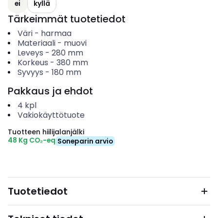
ei
kyllä
Tärkeimmät tuotetiedot
Väri
-
harmaa
Materiaali
-
muovi
Leveys
-
280
mm
Korkeus
-
380
mm
Syvyys
-
180
mm
Pakkaus ja ehdot
4
kpl
Vakiokäyttötuote
Tuotteen hiilijalanjälki
48 Kg CO₂-eq
Soneparin arvio
Tuotetiedot