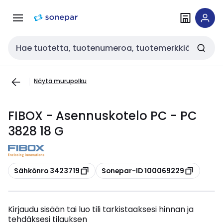
Siirry
Siirry
navigointiin
sisältöön
Haku
Näytä murupolku
FIBOX - Asennuskotelo PC - PC
3828 18 G
Kopioi
Kopioi
Sähkönro 3423719
Sonepar-ID 100069229
Kirjaudu sisään tai luo tili tarkistaaksesi hinnan ja
tehdäksesi tilauksen