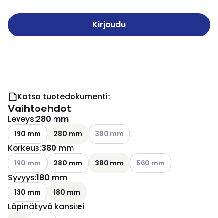
Kirjaudu
Katso tuotedokumentit
Vaihtoehdot
Leveys
:
280 mm
Katso käytettävissä olevat vaihtoehd
190 mm
280 mm
380 mm
Korkeus
:
380 mm
Katso käytettävissä olevat vaihtoehdot
Katso käytettävissä oleva
190 mm
280 mm
380 mm
560 mm
Syvyys
:
180 mm
130 mm
180 mm
Läpinäkyvä kansi
:
ei