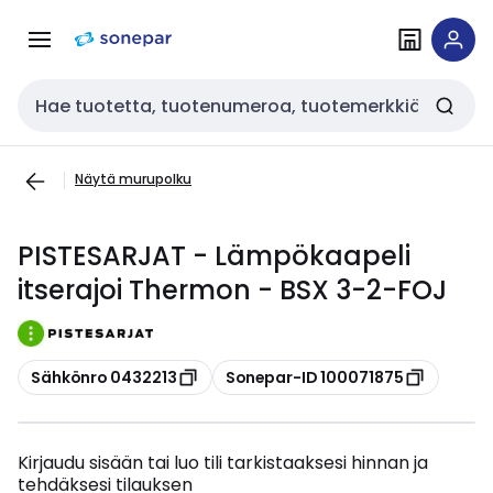
Siirry
Siirry
navigointiin
sisältöön
Haku
Näytä murupolku
PISTESARJAT - Lämpökaapeli
itserajoi Thermon - BSX 3-2-FOJ
Kopioi
Kopioi
Sähkönro 0432213
Sonepar-ID 100071875
Kirjaudu sisään tai luo tili tarkistaaksesi hinnan ja
tehdäksesi tilauksen