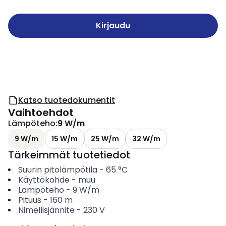
Kirjaudu
Katso tuotedokumentit
Vaihtoehdot
Lämpöteho
:
9 W/m
9 W/m
15 W/m
25 W/m
32 W/m
Tärkeimmät tuotetiedot
Suurin pitolämpötila
-
65
°C
Käyttökohde
-
muu
Lämpöteho
-
9
W/m
Pituus
-
160
m
Nimellisjännite
-
230
V