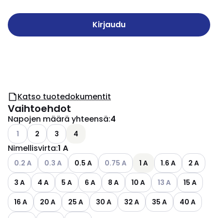
Kirjaudu
Katso tuotedokumentit
Vaihtoehdot
Napojen määrä yhteensä
:
4
Katso käytettävissä olevat vaihtoehdot
1
2
3
4
Nimellisvirta
:
1 A
Katso käytettävissä olevat vaihtoehdot
Katso käytettävissä olevat vaihtoehdot
Katso käytettävissä olevat vaihto
0.2 A
0.3 A
0.5 A
0.75 A
1 A
1.6 A
2 A
Katso käytettäviss
3 A
4 A
5 A
6 A
8 A
10 A
13 A
15 A
16 A
20 A
25 A
30 A
32 A
35 A
40 A