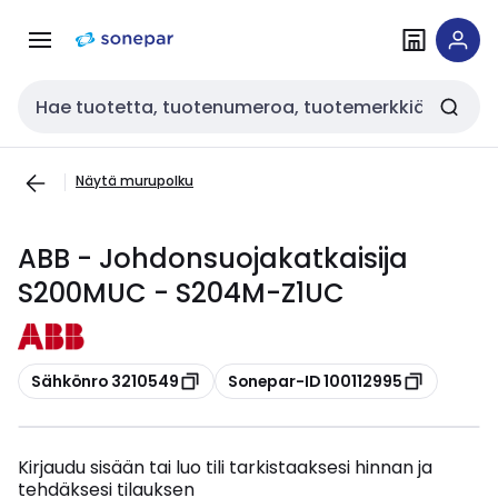
Siirry
Siirry
navigointiin
sisältöön
Haku
Näytä murupolku
ABB - Johdonsuojakatkaisija
S200MUC - S204M-Z1UC
Kopioi
Kopioi
Sähkönro 3210549
Sonepar-ID 100112995
Kirjaudu sisään tai luo tili tarkistaaksesi hinnan ja
tehdäksesi tilauksen