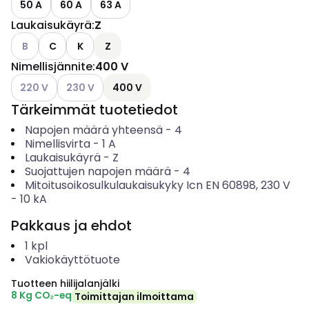
50 A
60 A
63 A
Laukaisukäyrä
:
Z
Katso käytettävissä olevat vaihtoehdot
B
C
K
Z
Nimellisjännite
:
400 V
Katso käytettävissä olevat vaihtoehdot
Katso käytettävissä olevat vaihtoehdot
220 V
230 V
400 V
Tärkeimmät tuotetiedot
Napojen määrä yhteensä
-
4
Nimellisvirta
-
1
A
Laukaisukäyrä
-
Z
Suojattujen napojen määrä
-
4
Mitoitusoikosulkulaukaisukyky Icn EN 60898, 230 V
-
10
kA
Pakkaus ja ehdot
1
kpl
Vakiokäyttötuote
Tuotteen hiilijalanjälki
8 Kg CO₂-eq
Toimittajan ilmoittama