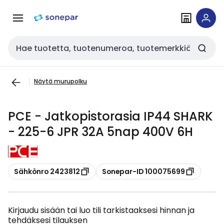
Siirry
Siirry
navigointiin
sisältöön
Haku
Näytä murupolku
PCE - Jatkopistorasia IP44 SHARK
- 225-6 JPR 32A 5nap 400V 6H
Kopioi
Kopioi
Sähkönro 2423812
Sonepar-ID 100075699
Kirjaudu sisään tai luo tili tarkistaaksesi hinnan ja
tehdäksesi tilauksen