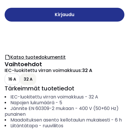
Kirjaudu
Katso tuotedokumentit
Vaihtoehdot
IEC-luokitettu virran voimakkuus
:
32 A
16 A
32 A
Tärkeimmät tuotetiedot
IEC-luokitettu virran voimakkuus
-
32
A
Napojen lukumäärä
-
5
Jännite EN 60309-2 mukaan
-
400 V (50+60 Hz)
punainen
Maadoituksen asento kellotaulun mukaisesti
-
6
h
Liitäntätapa
-
ruuviliitos