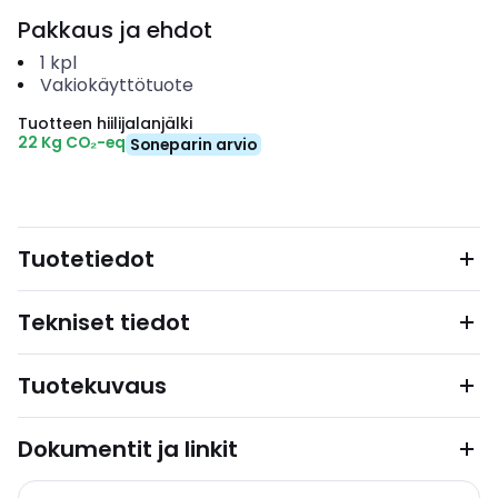
Pakkaus ja ehdot
1
kpl
Vakiokäyttötuote
Tuotteen hiilijalanjälki
22 Kg CO₂-eq
Soneparin arvio
Tuotetiedot
Tekniset tiedot
Tuotekuvaus
Dokumentit ja linkit