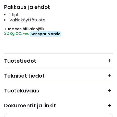
Pakkaus ja ehdot
1
kpl
Vakiokäyttötuote
Tuotteen hiilijalanjälki
22 Kg CO₂-eq
Soneparin arvio
Tuotetiedot
Tekniset tiedot
Tuotekuvaus
Dokumentit ja linkit