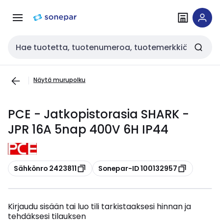
Siirry
Siirry
navigointiin
sisältöön
Haku
Näytä murupolku
PCE - Jatkopistorasia SHARK -
JPR 16A 5nap 400V 6H IP44
Kopioi
Kopioi
Sähkönro 2423811
Sonepar-ID 100132957
Kirjaudu sisään tai luo tili tarkistaaksesi hinnan ja
tehdäksesi tilauksen