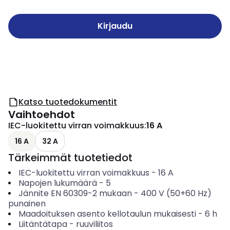
Kirjaudu
Katso tuotedokumentit
Vaihtoehdot
IEC-luokitettu virran voimakkuus
:
16 A
16 A
32 A
Tärkeimmät tuotetiedot
IEC-luokitettu virran voimakkuus
-
16
A
Napojen lukumäärä
-
5
Jännite EN 60309-2 mukaan
-
400 V (50+60 Hz)
punainen
Maadoituksen asento kellotaulun mukaisesti
-
6
h
Liitäntätapa
-
ruuviliitos