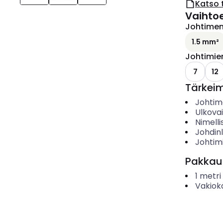
Katso 
Vaihto
Johtimen 
1.5 mm²
Johtimie
7
12
Tärkei
Johtime
Ulkova
Nimelli
Johdin
Johtim
Pakkau
1
metri
Vakiok