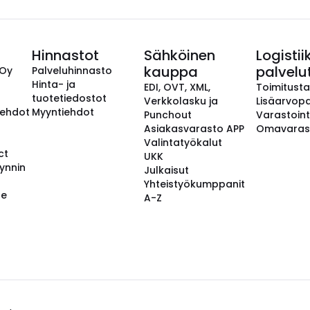
Hinnastot
Sähköinen
Logistii
kauppa
palvelu
 Oy
Palveluhinnasto
Hinta- ja
EDI, OVT, XML,
Toimitust
tuotetiedostot
Verkkolasku ja
Lisäarvopa
aehdot
Myyntiehdot
Punchout
Varastoint
Asiakasvarasto APP
Omavaras
Valintatyökalut
ct
UKK
ynnin
Julkaisut
Yhteistyökumppanit
se
A-Z