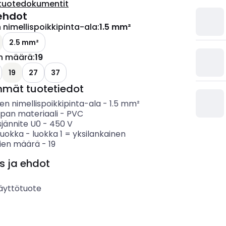
tuotedokumentit
ehdot
nimellispoikkipinta-ala
:
1.5 mm²
2.5 mm²
n määrä
:
19
19
27
37
mmät tuotetiedot
n nimellispoikkipinta-ala
-
1.5
mm²
ipan materiaali
-
PVC
sjännite U0
-
450
V
luokka
-
luokka 1 = yksilankainen
ien määrä
-
19
s ja ehdot
äyttötuote