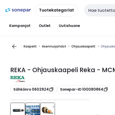
Siirry
Siirry
navigointiin
sisältöön
Tuotekategoriat
Haku
Kampanjat
Outlet
Uutishuone
Kaapelit
Asennusjohdot
Ohjauskaapelit
Ohjauska
REKA - Ohjauskaapeli Reka - MCM
Kopioi
Kopioi
Sähkönro 0602924
Sonepar-ID 100080864