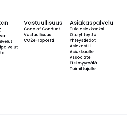
kan
Vastuullisuus
Asiakaspalvelu
t
Code of Conduct
Tule asiakkaaksi
Vastuullisuus
Ota yhteyttä
avat
CO2e-raportti
Yhteystiedot
lvelut
Asiakastili
ipalvelut
Asiakkaalle
to
Associate
Etsi myymälä
Toimittajalle