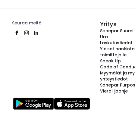
Seuraa meitä
Yritys
Sonepar Suomi
Ura
Laskutustiedot
Yleiset hankint
toimittajalle
Speak Up
Code of Condu
Myymälät ja my
yhteystiedot
Sonepar Purpo
Vierailijaohje