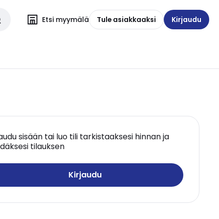
Etsi myymälä
Tule asiakkaaksi
Kirjaudu
jaudu sisään tai luo tili tarkistaaksesi hinnan ja
däksesi tilauksen
Kirjaudu