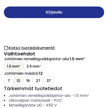
Kirjaudu
Katso tuotedokumentit
Vaihtoehdot
Johtimen nimellispoikkipinta-ala
:
1.5 mm²
1.5 mm²
2.5 mm²
Johtimien määrä
:
12
7
12
19
27
37
Tärkeimmät tuotetiedot
Johtimen nimellispoikkipinta-ala
-
1.5
mm²
Ulkovaipan materiaali
-
PVC
Nimellisjännite U0
-
450
V