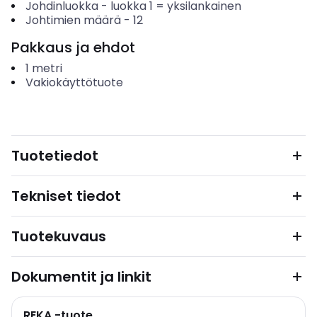
Johdinluokka
-
luokka 1 = yksilankainen
Johtimien määrä
-
12
Pakkaus ja ehdot
1
metri
Vakiokäyttötuote
Tuotetiedot
Tekniset tiedot
Tuotekuvaus
Dokumentit ja linkit
REKA -tuote