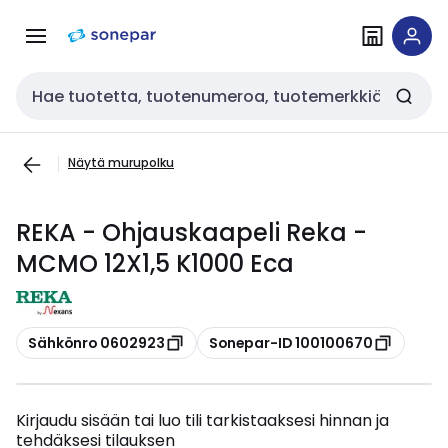
Siirry
Siirry
navigointiin
sisältöön
Haku
Näytä murupolku
REKA - Ohjauskaapeli Reka -
MCMO 12X1,5 K1000 Eca
Kopioi
Kopioi
Sähkönro 0602923
Sonepar-ID 100100670
Kirjaudu sisään tai luo tili tarkistaaksesi hinnan ja
tehdäksesi tilauksen