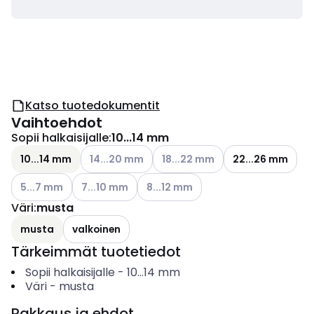
Katso tuotedokumentit
Vaihtoehdot
Sopii halkaisijalle
:
10...14 mm
Katso käytettävissä olevat vaihtoehdot
Katso käytettävissä olevat vaih
10...14 mm
14...20 mm
18...22 mm
22...26 mm
Katso käytettävissä olevat vaihtoehdot
Katso käytettävissä olevat vaihtoehdot
Katso käytettävissä olevat vaihtoe
5...7 mm
7...10 mm
8...12 mm
Väri
:
musta
musta
valkoinen
Tärkeimmät tuotetiedot
Sopii halkaisijalle
-
10...14
mm
Väri
-
musta
Pakkaus ja ehdot