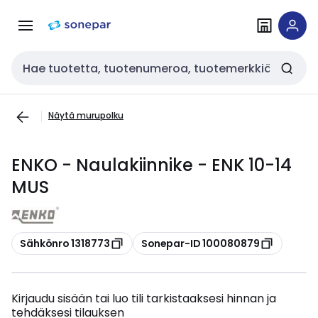
Siirry
Siirry
navigointiin
sisältöön
Haku
Näytä murupolku
ENKO - Naulakiinnike - ENK 10-14
MUS
Kopioi
Kopioi
Sähkönro 1318773
Sonepar-ID 100080879
Kirjaudu sisään tai luo tili tarkistaaksesi hinnan ja
tehdäksesi tilauksen