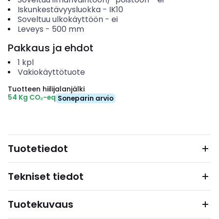
Iskunkestävyysluokka
-
IK10
Soveltuu ulkokäyttöön
-
ei
Leveys
-
500
mm
Pakkaus ja ehdot
1
kpl
Vakiokäyttötuote
Tuotteen hiilijalanjälki
54 Kg CO₂-eq
Soneparin arvio
Tuotetiedot
Tekniset tiedot
Tuotekuvaus