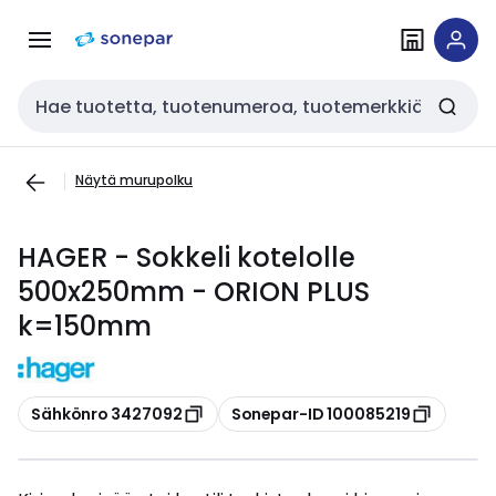
Siirry
Siirry
navigointiin
sisältöön
Haku
Näytä murupolku
HAGER - Sokkeli kotelolle
500x250mm - ORION PLUS
k=150mm
Kopioi
Kopioi
Sähkönro 3427092
Sonepar-ID 100085219