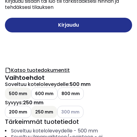
Kirjaudu sisään tai luo tili tarkistaaksesi hinnan ja
tehdäksesi tilauksen
Kirjaudu
Katso tuotedokumentit
Vaihtoehdot
Soveltuu koteloleveydelle
:
500 mm
500 mm
600 mm
800 mm
Syvyys
:
250 mm
Katso käytettävissä olevat vaihtoehd
200 mm
250 mm
300 mm
Tärkeimmät tuotetiedot
Soveltuu koteloleveydelle
-
500
mm
Soveltuu ilmanvaihtoon/-poistoon
-
ei