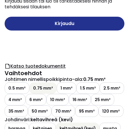
Kirjaudu sisään tai luo tili tarkistaaksesi hinnan ja
tehdäksesi tilauksen
Kirjaudu
Katso tuotedokumentit
Vaihtoehdot
Johtimen nimellispoikkipinta-ala
:
0.75 mm²
0.5 mm²
0.75 mm²
1 mm²
1.5 mm²
2.5 mm²
4 mm²
6 mm²
10 mm²
16 mm²
25 mm²
35 mm²
50 mm²
70 mm²
95 mm²
120 mm²
Johdinväri
:
keltavihreä (kevi)
harmaa
keltainen
keltavihreä (kevi)
musta