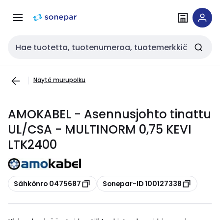
Siirry
Siirry
navigointiin
sisältöön
Haku
Näytä murupolku
AMOKABEL - Asennusjohto tinattu
UL/CSA - MULTINORM 0,75 KEVI
LTK2400
Kopioi
Kopioi
Sähkönro 0475687
Sonepar-ID 100127338