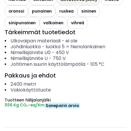
oranssi
punainen
ruskea
sininen
sinipunainen
valkoinen
vihreä
Tärkeimmät tuotetiedot
Ulkovaipan materiaali
-
ei ole
Johdinluokka
-
luokka 5 = hienolankainen
Nimellisjännite U0
-
450
V
Nimellisjännite U
-
750
V
Johtimen suurin käyttölämpötila
-
105
°C
Pakkaus ja ehdot
2400
metri
Vakiokäyttötuote
Tuotteen hiilijalanjälki
556 Kg CO₂-eq/Km
Soneparin arvio