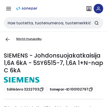
Siirry
Siirry
navigointiin
sisältöön
Haku
Näytä murupolku
SIEMENS - Johdonsuojakatkaisija
1,6A 6kA - 5SY6515-7, 1,6A 1+N-nap
C 6kA
Kopioi
Kopioi
Sähkönro 3222703
Sonepar-ID 100102797