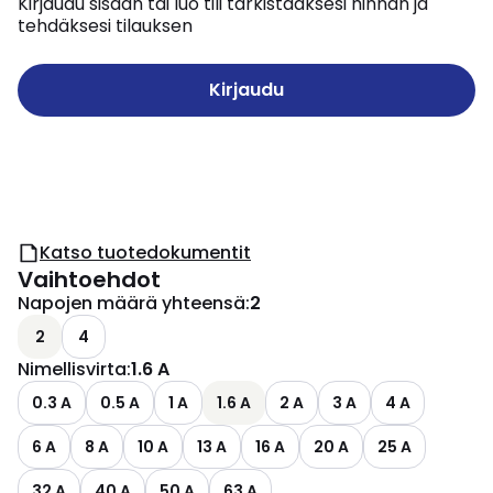
Kirjaudu sisään tai luo tili tarkistaaksesi hinnan ja
tehdäksesi tilauksen
Kirjaudu
Katso tuotedokumentit
Vaihtoehdot
Napojen määrä yhteensä
:
2
2
4
Nimellisvirta
:
1.6 A
0.3 A
0.5 A
1 A
1.6 A
2 A
3 A
4 A
6 A
8 A
10 A
13 A
16 A
20 A
25 A
32 A
40 A
50 A
63 A