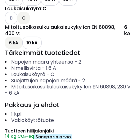
Laukaisukäyrä
:
C
Katso käytettävissä olevat vaihtoehdot
B
C
Mitoitusoikosulkulaukaisukyky Icn EN 60898,
6
400 V
:
kA
6 kA
10 kA
Tärkeimmät tuotetiedot
Napojen määrä yhteensä
-
2
Nimellisvirta
-
1.6
A
Laukaisukäyrä
-
C
Suojattujen napojen määrä
-
2
Mitoitusoikosulkulaukaisukyky Icn EN 60898, 230 V
-
6
kA
Pakkaus ja ehdot
1
kpl
Vakiokäyttötuote
Tuotteen hiilijalanjälki
14 Kg CO₂-eq
Soneparin arvio