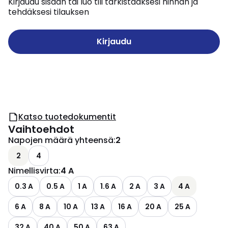
Kirjaudu sisään tai luo tili tarkistaaksesi hinnan ja
tehdäksesi tilauksen
Kirjaudu
Katso tuotedokumentit
Vaihtoehdot
Napojen määrä yhteensä
:
2
2
4
Nimellisvirta
:
4 A
0.3 A
0.5 A
1 A
1.6 A
2 A
3 A
4 A
6 A
8 A
10 A
13 A
16 A
20 A
25 A
32 A
40 A
50 A
63 A