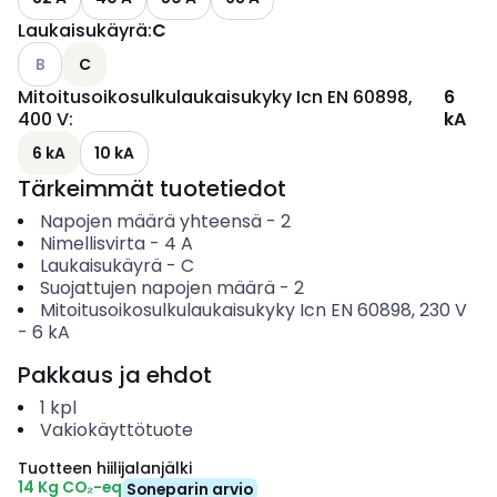
Laukaisukäyrä
:
C
Katso käytettävissä olevat vaihtoehdot
B
C
Mitoitusoikosulkulaukaisukyky Icn EN 60898,
6
400 V
:
kA
6 kA
10 kA
Tärkeimmät tuotetiedot
Napojen määrä yhteensä
-
2
Nimellisvirta
-
4
A
Laukaisukäyrä
-
C
Suojattujen napojen määrä
-
2
Mitoitusoikosulkulaukaisukyky Icn EN 60898, 230 V
-
6
kA
Pakkaus ja ehdot
1
kpl
Vakiokäyttötuote
Tuotteen hiilijalanjälki
14 Kg CO₂-eq
Soneparin arvio