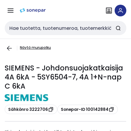
Siirry
Siirry
navigointiin
sisältöön
Haku
Näytä murupolku
SIEMENS - Johdonsuojakatkaisija
4A 6kA - 5SY6504-7, 4A 1+N-nap
C 6kA
Kopioi
Kopioi
Sähkönro 3222706
Sonepar-ID 100142884