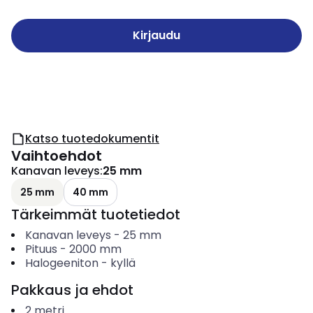
Kirjaudu
Katso tuotedokumentit
Vaihtoehdot
Kanavan leveys
:
25 mm
25 mm
40 mm
Tärkeimmät tuotetiedot
Kanavan leveys
-
25
mm
Pituus
-
2000
mm
Halogeeniton
-
kyllä
Pakkaus ja ehdot
2
metri