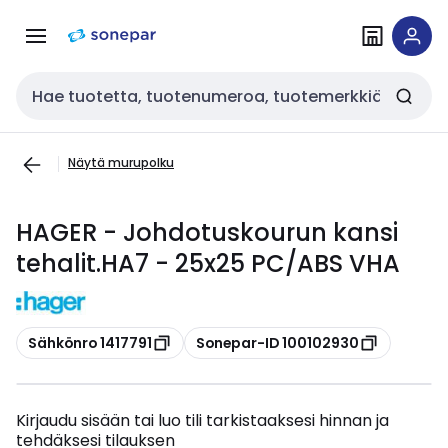
Siirry
Siirry
navigointiin
sisältöön
Haku
Näytä murupolku
HAGER - Johdotuskourun kansi
tehalit.HA7 - 25x25 PC/ABS VHA
Kopioi
Kopioi
Sähkönro 1417791
Sonepar-ID 100102930
Kirjaudu sisään tai luo tili tarkistaaksesi hinnan ja
tehdäksesi tilauksen