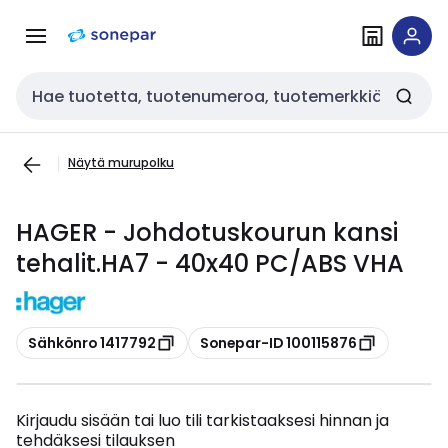
Siirry
Siirry
navigointiin
sisältöön
Haku
Näytä murupolku
HAGER - Johdotuskourun kansi
tehalit.HA7 - 40x40 PC/ABS VHA
Kopioi
Kopioi
Sähkönro 1417792
Sonepar-ID 100115876
Kirjaudu sisään tai luo tili tarkistaaksesi hinnan ja
tehdäksesi tilauksen