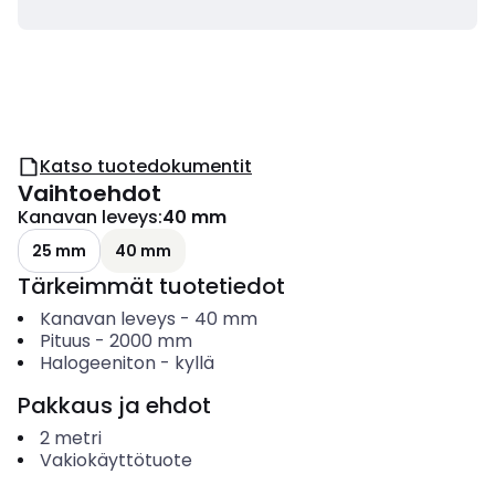
Katso tuotedokumentit
Vaihtoehdot
Kanavan leveys
:
40 mm
25 mm
40 mm
Tärkeimmät tuotetiedot
Kanavan leveys
-
40
mm
Pituus
-
2000
mm
Halogeeniton
-
kyllä
Pakkaus ja ehdot
2
metri
Vakiokäyttötuote