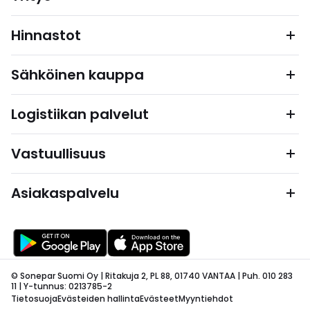
Hinnastot
Sähköinen kauppa
Logistiikan palvelut
Vastuullisuus
Asiakaspalvelu
© Sonepar Suomi Oy | Ritakuja 2, PL 88, 01740 VANTAA | Puh. 010 283
11 | Y-tunnus: 0213785-2
Tietosuoja
Evästeiden hallinta
Evästeet
Myyntiehdot