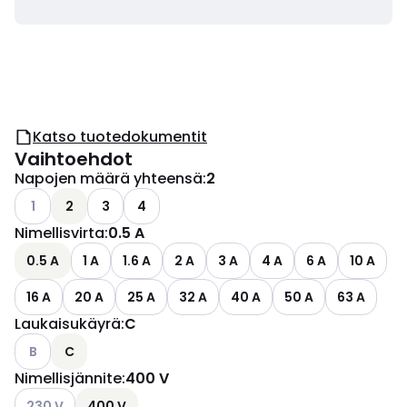
Katso tuotedokumentit
Vaihtoehdot
Napojen määrä yhteensä
:
2
Katso käytettävissä olevat vaihtoehdot
1
2
3
4
Nimellisvirta
:
0.5 A
0.5 A
1 A
1.6 A
2 A
3 A
4 A
6 A
10 A
16 A
20 A
25 A
32 A
40 A
50 A
63 A
Laukaisukäyrä
:
C
Katso käytettävissä olevat vaihtoehdot
B
C
Nimellisjännite
:
400 V
Katso käytettävissä olevat vaihtoehdot
230 V
400 V