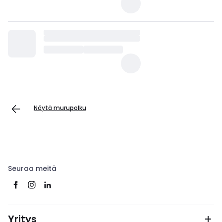
Näytä murupolku
Seuraa meitä
Yritys