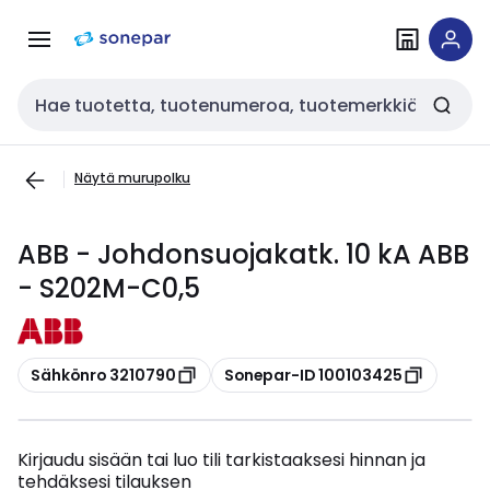
Siirry
Siirry
navigointiin
sisältöön
Haku
Näytä murupolku
ABB - Johdonsuojakatk. 10 kA ABB
- S202M-C0,5
Kopioi
Kopioi
Sähkönro 3210790
Sonepar-ID 100103425
Kirjaudu sisään tai luo tili tarkistaaksesi hinnan ja
tehdäksesi tilauksen