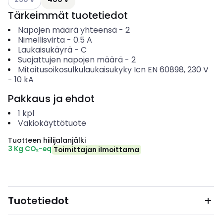
Tärkeimmät tuotetiedot
Napojen määrä yhteensä
-
2
Nimellisvirta
-
0.5
A
Laukaisukäyrä
-
C
Suojattujen napojen määrä
-
2
Mitoitusoikosulkulaukaisukyky Icn EN 60898, 230 V
-
10
kA
Pakkaus ja ehdot
1
kpl
Vakiokäyttötuote
Tuotteen hiilijalanjälki
3 Kg CO₂-eq
Toimittajan ilmoittama
Tuotetiedot