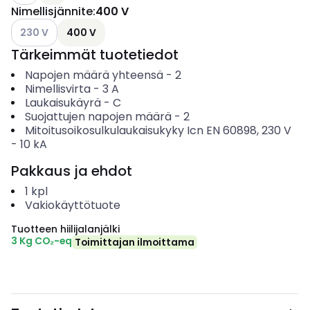
Nimellisjännite
:
400 V
Katso käytettävissä olevat vaihtoehdot
230 V
400 V
Tärkeimmät tuotetiedot
Napojen määrä yhteensä
-
2
Nimellisvirta
-
3
A
Laukaisukäyrä
-
C
Suojattujen napojen määrä
-
2
Mitoitusoikosulkulaukaisukyky Icn EN 60898, 230 V
-
10
kA
Pakkaus ja ehdot
1
kpl
Vakiokäyttötuote
Tuotteen hiilijalanjälki
3 Kg CO₂-eq
Toimittajan ilmoittama