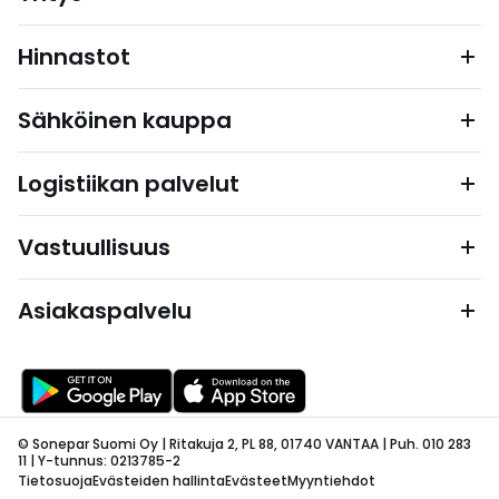
Hinnastot
Sähköinen kauppa
Logistiikan palvelut
Vastuullisuus
Asiakaspalvelu
© Sonepar Suomi Oy | Ritakuja 2, PL 88, 01740 VANTAA | Puh. 010 283
11 | Y-tunnus: 0213785-2
Tietosuoja
Evästeiden hallinta
Evästeet
Myyntiehdot