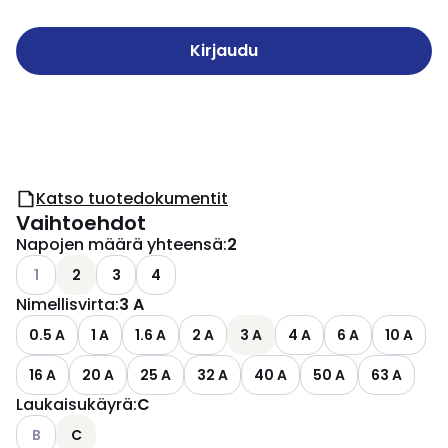
Kirjaudu
Katso tuotedokumentit
Vaihtoehdot
Napojen määrä yhteensä
:
2
Katso käytettävissä olevat vaihtoehdot
1
2
3
4
Nimellisvirta
:
3 A
0.5 A
1 A
1.6 A
2 A
3 A
4 A
6 A
10 A
16 A
20 A
25 A
32 A
40 A
50 A
63 A
Laukaisukäyrä
:
C
Katso käytettävissä olevat vaihtoehdot
B
C