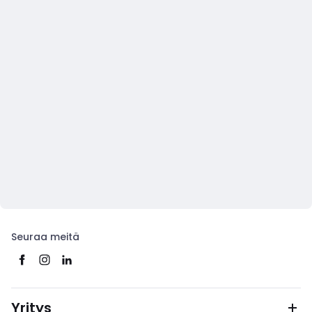
Seuraa meitä
Yritys