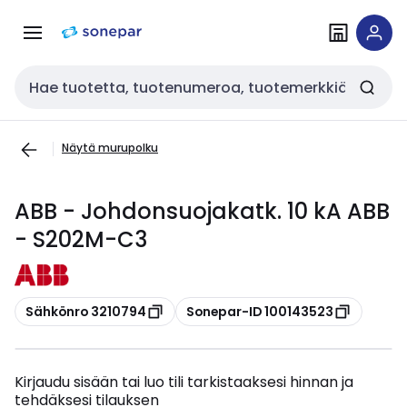
Siirry
Siirry
navigointiin
sisältöön
Haku
Näytä murupolku
ABB - Johdonsuojakatk. 10 kA ABB
- S202M-C3
Kopioi
Kopioi
Sähkönro 3210794
Sonepar-ID 100143523
Kirjaudu sisään tai luo tili tarkistaaksesi hinnan ja
tehdäksesi tilauksen