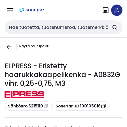
Siirry
Siirry
navigointiin
sisältöön
Haku
Näytä murupolku
ELPRESS - Eristetty
haarukkakaapelikenkä - A0832G
vihr. 0,25-0,75, M3
Kopioi
Kopioi
Sähkönro 5215110
Sonepar-ID 100105016