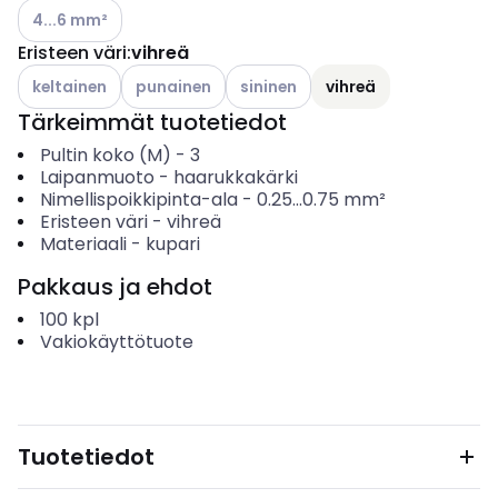
Katso käytettävissä olevat vaihtoehdot
4...6 mm²
Eristeen väri
:
vihreä
Katso käytettävissä olevat vaihtoehdot
Katso käytettävissä olevat vaihtoehdot
Katso käytettävissä olevat vaihto
keltainen
punainen
sininen
vihreä
Tärkeimmät tuotetiedot
Pultin koko (M)
-
3
Laipanmuoto
-
haarukkakärki
Nimellispoikkipinta-ala
-
0.25...0.75
mm²
Eristeen väri
-
vihreä
Materiaali
-
kupari
Pakkaus ja ehdot
100
kpl
Vakiokäyttötuote
Tuotetiedot