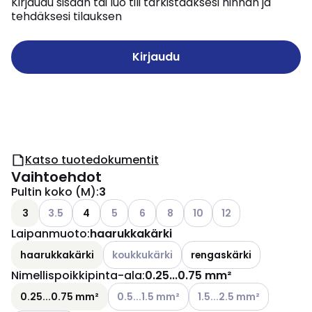
Kirjaudu sisään tai luo tili tarkistaaksesi hinnan ja
tehdäksesi tilauksen
Kirjaudu
Katso tuotedokumentit
Vaihtoehdot
Pultin koko (M)
:
3
Katso käytettävissä olevat vaihtoehdot
Katso käytettävissä olevat vaihtoehdot
Katso käytettävissä olevat vaihtoehd
Katso käytettävissä olevat vai
Katso käytettävissä oleva
Katso käytettävissä
3
3.5
4
5
6
8
10
12
Laipanmuoto
:
haarukkakärki
Katso käytettävissä olevat vaihtoehdot
haarukkakärki
koukkukärki
rengaskärki
Nimellispoikkipinta-ala
:
0.25...0.75 mm²
Katso käytettävissä olevat vaihtoehdot
Katso käytettävissä olev
0.25...0.75 mm²
0.5...1.5 mm²
1.5...2.5 mm²