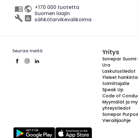
+170 000 tuotetta
Suomen laajin
sähkötarvikevalikoima
Seuraa meitä
Yritys
Sonepar Suomi
Ura
Laskutustiedot
Yleiset hankint
toimittajalle
Speak Up
Code of Condu
Myymälät ja my
yhteystiedot
Sonepar Purpo
Vierailijaohje