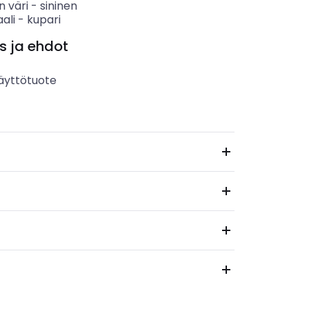
n väri
-
sininen
ali
-
kupari
s ja ehdot
äyttötuote