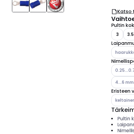
Katso 
Vaihto
Pultin ko
3
3.5
Laipanm
Katso käyt
haarukk
Nimellisp
Katso käyt
0.25...0
Katso käyt
4...6 mm
Eristeen v
Katso käyt
keltaine
Tärkei
Pultin 
Laipa
Nimelli