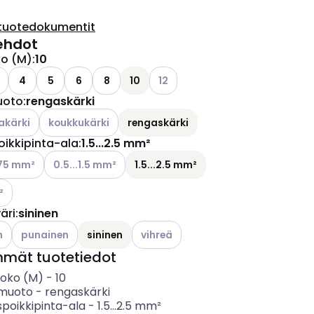
tuotedokumentit
ehdot
ko (M)
:
10
Katso käytettävissä olevat vaiht
4
5
6
8
10
12
uoto
:
rengaskärki
ettävissä olevat vaihtoehdot
Katso käytettävissä olevat vaihtoehdot
akärki
koukkukärki
rengaskärki
oikkipinta-ala
:
1.5...2.5 mm²
ettävissä olevat vaihtoehdot
Katso käytettävissä olevat vaihtoehdot
.75 mm²
0.5...1.5 mm²
1.5...2.5 mm²
ettävissä olevat vaihtoehdot
²
äri
:
sininen
ettävissä olevat vaihtoehdot
Katso käytettävissä olevat vaihtoehdot
Katso käytettävissä olevat vaihtoeh
n
punainen
sininen
vihreä
mmät tuotetiedot
koko (M)
-
10
nmuoto
-
rengaskärki
spoikkipinta-ala
-
1.5...2.5
mm²