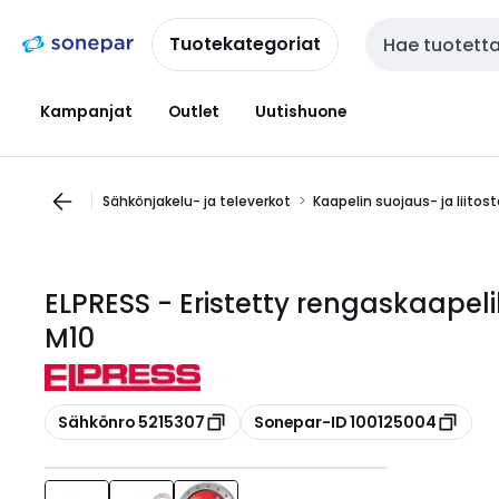
Siirry
Siirry
navigointiin
sisältöön
Tuotekategoriat
Haku
Kampanjat
Outlet
Uutishuone
Sähkönjakelu- ja televerkot
Kaapelin suojaus- ja liitos
ELPRESS - Eristetty rengaskaapelik
M10
Kopioi
Kopioi
Sähkönro 5215307
Sonepar-ID 100125004