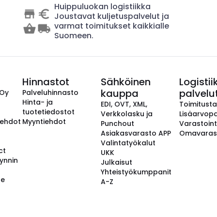
Huippuluokan logistiikka
Joustavat kuljetuspalvelut ja
varmat toimitukset kaikkialle
Suomeen.
Hinnastot
Sähköinen
Logistii
kauppa
palvelu
 Oy
Palveluhinnasto
Hinta- ja
EDI, OVT, XML,
Toimitust
tuotetiedostot
Verkkolasku ja
Lisäarvopa
aehdot
Myyntiehdot
Punchout
Varastoint
Asiakasvarasto APP
Omavaras
Valintatyökalut
ct
UKK
ynnin
Julkaisut
Yhteistyökumppanit
se
A-Z