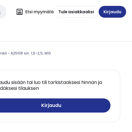
Etsi myymälä
Tule asiakkaaksi
Kirjaudu
kä - A2510R sin. 1,5-2,5, M10
jaudu sisään tai luo tili tarkistaaksesi hinnan ja
däksesi tilauksen
Kirjaudu