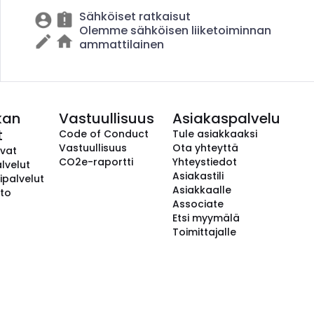
Sähköiset ratkaisut
Olemme sähköisen liiketoiminnan
ammattilainen
kan
Vastuullisuus
Asiakaspalvelu
t
Code of Conduct
Tule asiakkaaksi
Vastuullisuus
Ota yhteyttä
avat
CO2e-raportti
Yhteystiedot
lvelut
Asiakastili
ipalvelut
Asiakkaalle
to
Associate
Etsi myymälä
Toimittajalle