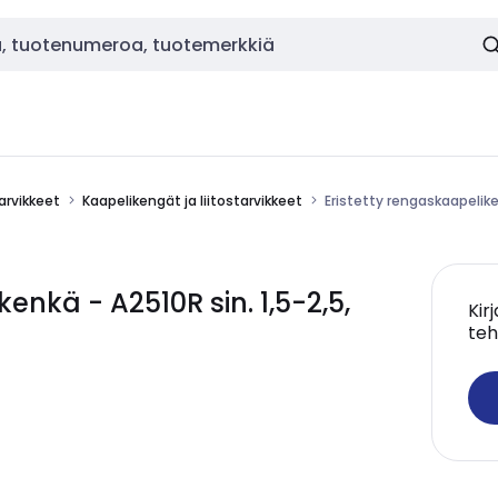
tarvikkeet
Kaapelikengät ja liitostarvikkeet
Eristetty rengaskaapeliken
enkä - A2510R sin. 1,5-2,5,
Kir
teh