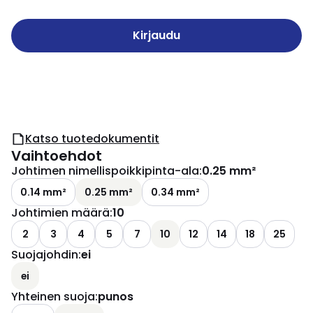
Kirjaudu
Katso tuotedokumentit
Vaihtoehdot
Johtimen nimellispoikkipinta-ala
:
0.25 mm²
0.14 mm²
0.25 mm²
0.34 mm²
Johtimien määrä
:
10
2
3
4
5
7
10
12
14
18
25
Suojajohdin
:
ei
ei
Yhteinen suoja
:
punos