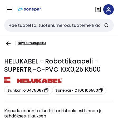
Siirry
Siirry
navigointiin
sisältöön
Haku
Näytä murupolku
HELUKABEL - Robottikaapeli -
SUPERTR,-C-PVC 10X0,25 K500
Kopioi
Kopioi
Sähkönro 0475087
Sonepar-ID 100106583
Kirjaudu sisään tai luo tili tarkistaaksesi hinnan ja
tehdäksesi tilauksen