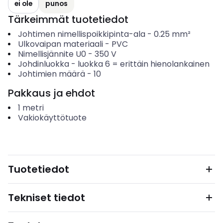
ei ole
punos
Tärkeimmät tuotetiedot
Johtimen nimellispoikkipinta-ala
-
0.25
mm²
Ulkovaipan materiaali
-
PVC
Nimellisjännite U0
-
350
V
Johdinluokka
-
luokka 6 = erittäin hienolankainen
Johtimien määrä
-
10
Pakkaus ja ehdot
1
metri
Vakiokäyttötuote
Tuotetiedot
Tekniset tiedot