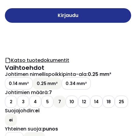
Kirjaudu
Katso tuotedokumentit
Vaihtoehdot
Johtimen nimellispoikkipinta-ala
:
0.25 mm²
0.14 mm²
0.25 mm²
0.34 mm²
Johtimien määrä
:
7
2
3
4
5
7
10
12
14
18
25
Suojajohdin
:
ei
ei
Yhteinen suoja
:
punos