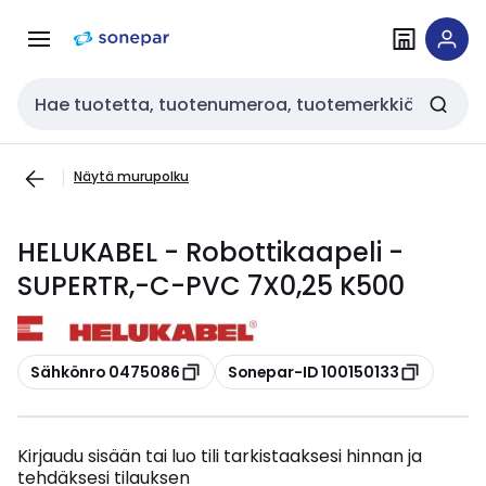
Siirry
Siirry
navigointiin
sisältöön
Haku
Näytä murupolku
HELUKABEL - Robottikaapeli -
SUPERTR,-C-PVC 7X0,25 K500
Kopioi
Kopioi
Sähkönro 0475086
Sonepar-ID 100150133
Kirjaudu sisään tai luo tili tarkistaaksesi hinnan ja
tehdäksesi tilauksen