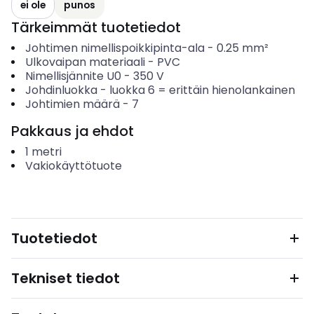
ei ole
punos
Tärkeimmät tuotetiedot
Johtimen nimellispoikkipinta-ala
-
0.25
mm²
Ulkovaipan materiaali
-
PVC
Nimellisjännite U0
-
350
V
Johdinluokka
-
luokka 6 = erittäin hienolankainen
Johtimien määrä
-
7
Pakkaus ja ehdot
1
metri
Vakiokäyttötuote
Tuotetiedot
Tekniset tiedot