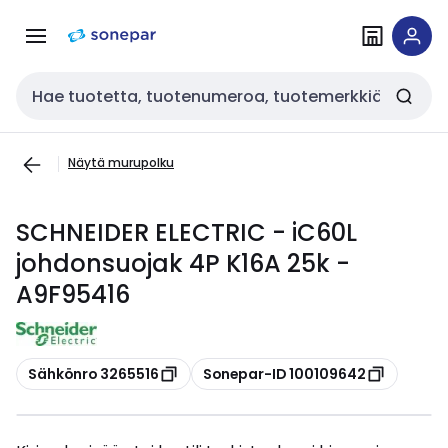
Siirry
Siirry
navigointiin
sisältöön
Haku
Näytä murupolku
SCHNEIDER ELECTRIC - iC60L
johdonsuojak 4P K16A 25k -
A9F95416
Kopioi
Kopioi
Sähkönro 3265516
Sonepar-ID 100109642