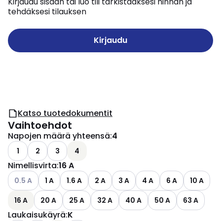
Kirjaudu sisään tai luo tili tarkistaaksesi hinnan ja
tehdäksesi tilauksen
Kirjaudu
Katso tuotedokumentit
Vaihtoehdot
Napojen määrä yhteensä
:
4
1
2
3
4
Nimellisvirta
:
16 A
Katso käytettävissä olevat vaihtoehdot
0.5 A
1 A
1.6 A
2 A
3 A
4 A
6 A
10 A
16 A
20 A
25 A
32 A
40 A
50 A
63 A
Laukaisukäyrä
:
K