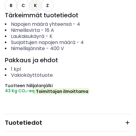
B
C
K
Z
Tärkeimmät tuotetiedot
Napojen määrä yhteensä
-
4
Nimellisvirta
-
16
A
Laukaisukäyrä
-
K
Suojattujen napojen määrä
-
4
Nimellisjännite
-
400
V
Pakkaus ja ehdot
1
kpl
Vakiokäyttötuote
Tuotteen hiilijalanjälki
43 Kg CO₂-eq
Toimittajan ilmoittama
Tuotetiedot