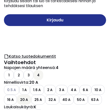
Kirjaudu sisään tai luo tili tarkistaaksesi hinnan ja
tehdäksesi tilauksen
Kirjaudu
Katso tuotedokumentit
Vaihtoehdot
Napojen määrä yhteensä
:
4
1
2
3
4
Nimellisvirta
:
20 A
Katso käytettävissä olevat vaihtoehdot
0.5 A
1 A
1.6 A
2 A
3 A
4 A
6 A
10 A
16 A
20 A
25 A
32 A
40 A
50 A
63 A
Laukaisukäyrä
:
K