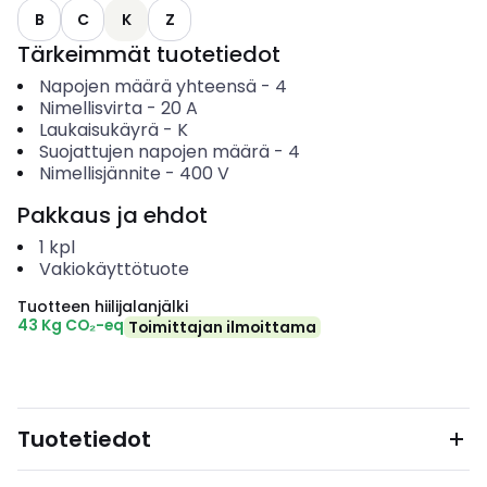
B
C
K
Z
Tärkeimmät tuotetiedot
Napojen määrä yhteensä
-
4
Nimellisvirta
-
20
A
Laukaisukäyrä
-
K
Suojattujen napojen määrä
-
4
Nimellisjännite
-
400
V
Pakkaus ja ehdot
1
kpl
Vakiokäyttötuote
Tuotteen hiilijalanjälki
43 Kg CO₂-eq
Toimittajan ilmoittama
Tuotetiedot