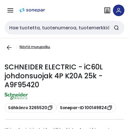
Siirry
Siirry
navigointiin
sisältöön
Haku
Näytä murupolku
SCHNEIDER ELECTRIC - iC60L
johdonsuojak 4P K20A 25k -
A9F95420
Kopioi
Kopioi
Sähkönro 3265520
Sonepar-ID 100149824