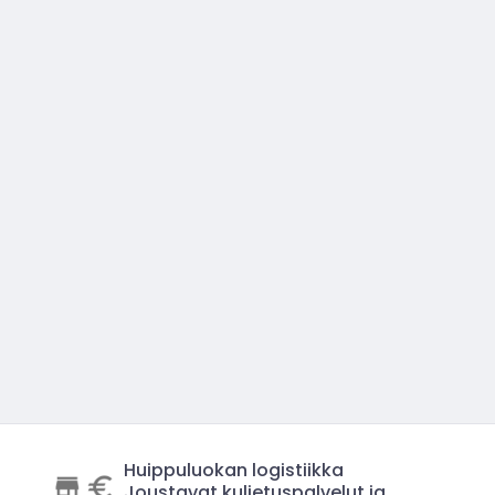
Huippuluokan logistiikka
Joustavat kuljetuspalvelut ja