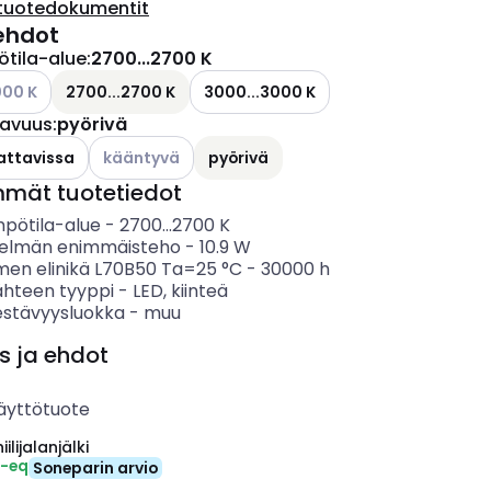
tuotedokumentit
ehdot
ötila-alue
:
2700...2700 K
ettävissä olevat vaihtoehdot
000 K
2700...2700 K
3000...3000 K
tavuus
:
pyörivä
Katso käytettävissä olevat vaihtoehdot
attavissa
kääntyvä
pyörivä
mmät tuotetiedot
mpötila-alue
-
2700...2700
K
telmän enimmäisteho
-
10.9
W
imen elinikä L70B50 Ta=25 °C
-
30000
h
ähteen tyyppi
-
LED, kiinteä
estävyysluokka
-
muu
s ja ehdot
äyttötuote
ilijalanjälki
₂-eq
Soneparin arvio