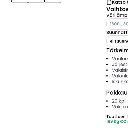
Katso 
Vaihto
Värilämp
Katso käyt
1800...3
Suunnat
ei suunn
Tärkei
Värilä
Järjes
Valais
Valonl
Iskunk
Pakkau
20
kpl
Vakiok
Tuotteen hi
189 Kg CO