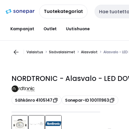
Siirry
Siirry
navigointiin
sisältöön
Tuotekategoriat
Haku
Kampanjat
Outlet
Uutishuone
Valaistus
Sisävalaisimet
Alasvalot
Alasvalo - LE
NORDTRONIC - Alasvalo - LED DO
Kopioi
Kopioi
Sähkönro 4105147
Sonepar-ID 100111963