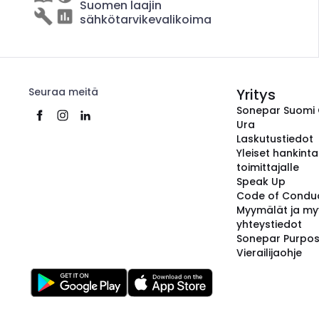
Suomen laajin
sähkötarvikevalikoima
Seuraa meitä
Yritys
Sonepar Suomi
Ura
Laskutustiedot
Yleiset hankint
toimittajalle
Speak Up
Code of Condu
Myymälät ja my
yhteystiedot
Sonepar Purpo
Vierailijaohje