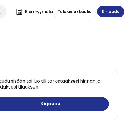
Etsi myymälä
Tule asiakkaaksi
Kirjaudu
jaudu sisään tai luo tili tarkistaaksesi hinnan ja
däksesi tilauksen
Kirjaudu