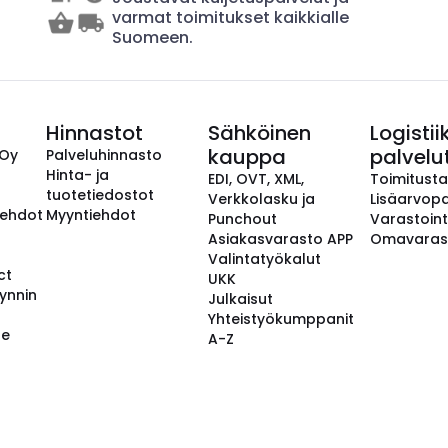
varmat toimitukset kaikkialle
Suomeen.
Hinnastot
Sähköinen
Logistii
kauppa
palvelu
 Oy
Palveluhinnasto
Hinta- ja
EDI, OVT, XML,
Toimitust
tuotetiedostot
Verkkolasku ja
Lisäarvopa
aehdot
Myyntiehdot
Punchout
Varastoint
Asiakasvarasto APP
Omavaras
Valintatyökalut
ct
UKK
ynnin
Julkaisut
Yhteistyökumppanit
se
A-Z