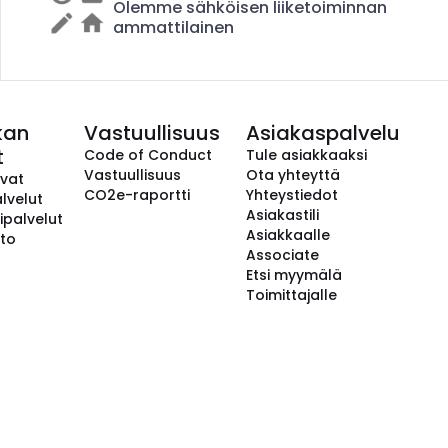
Olemme sähköisen liiketoiminnan
ammattilainen
kan
Vastuullisuus
Asiakaspalvelu
t
Code of Conduct
Tule asiakkaaksi
Vastuullisuus
Ota yhteyttä
avat
CO2e-raportti
Yhteystiedot
lvelut
Asiakastili
ipalvelut
Asiakkaalle
to
Associate
Etsi myymälä
Toimittajalle