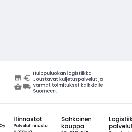
Huippuluokan logistiikka
Joustavat kuljetuspalvelut ja
varmat toimitukset kaikkialle
Suomeen.
Hinnastot
Sähköinen
Logistii
kauppa
palvelu
 Oy
Palveluhinnasto
Hinta- ja