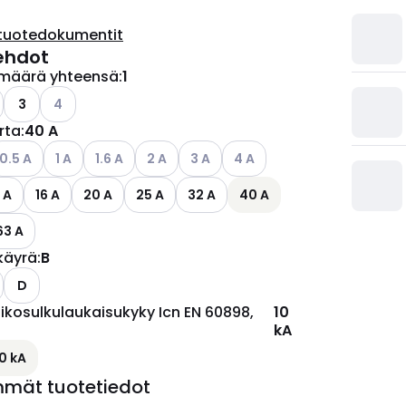
tuotedokumentit
ehdot
määrä yhteensä
:
1
Katso käytettävissä olevat vaihtoehdot
3
4
irta
:
40 A
ettävissä olevat vaihtoehdot
atso käytettävissä olevat vaihtoehdot
Katso käytettävissä olevat vaihtoehdot
Katso käytettävissä olevat vaihtoehdot
Katso käytettävissä olevat vaihtoehdot
Katso käytettävissä olevat vaihtoe
Katso käytettävissä olevat v
0.5 A
1 A
1.6 A
2 A
3 A
4 A
 A
16 A
20 A
25 A
32 A
40 A
63 A
käyrä
:
B
D
ikosulkulaukaisukyky Icn EN 60898,
10
kA
10 kA
mmät tuotetiedot