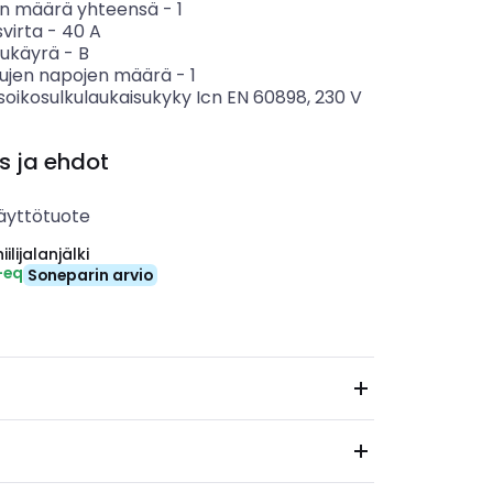
n määrä yhteensä
-
1
svirta
-
40
A
sukäyrä
-
B
tujen napojen määrä
-
1
soikosulkulaukaisukyky Icn EN 60898, 230 V
s ja ehdot
äyttötuote
ilijalanjälki
-eq
Soneparin arvio