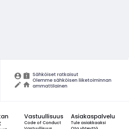
Sähköiset ratkaisut
Olemme sähköisen liiketoiminnan
ammattilainen
kan
Vastuullisuus
Asiakaspalvelu
t
Code of Conduct
Tule asiakkaaksi
Vastuullisuus
Ota yhteyttä