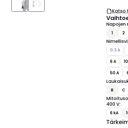
Katso 
Vaihto
Napojen 
1
2
Nimellisv
Katso käyt
K
0.3 A
6 A
10
50 A
Laukaisu
B
C
Mitoituso
400 V
:
6 kA
Tärkei