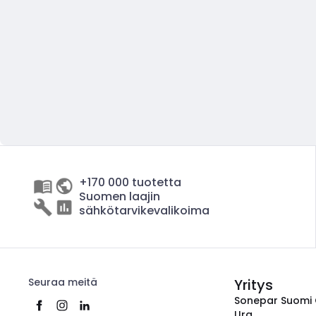
+170 000 tuotetta
Suomen laajin
sähkötarvikevalikoima
Seuraa meitä
Yritys
Sonepar Suomi
Ura