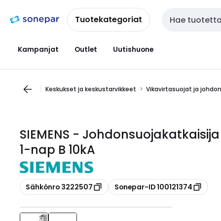
Siirry
Siirry
navigointiin
sisältöön
Tuotekategoriat
Haku
Kampanjat
Outlet
Uutishuone
Keskukset ja keskustarvikkeet
Vikavirtasuojat ja johdo
SIEMENS - Johdonsuojakatkaisija
1-nap B 10kA
Kopioi
Kopioi
Sähkönro 3222507
Sonepar-ID 100121374