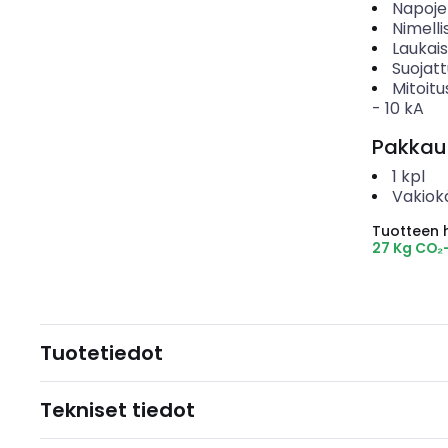
Napoje
Nimelli
Laukai
Suojat
Mitoitu
-
10
kA
Pakkau
1
kpl
Vakiok
Tuotteen hi
27 Kg CO₂
Tuotetiedot
Tekniset tiedot