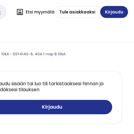
Etsi myymälä
Tule asiakkaaksi
Kirjaudu
 10kA - 5SY4140-6, 40A 1-nap B 10kA
jaudu sisään tai luo tili tarkistaaksesi hinnan ja
däksesi tilauksen
Kirjaudu