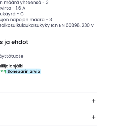
n määrä yhteensä
-
3
svirta
-
1.6
A
sukäyrä
-
C
tujen napojen määrä
-
3
soikosulkulaukaisukyky Icn EN 60898, 230 V
s ja ehdot
äyttötuote
ilijalanjälki
-eq
Soneparin arvio