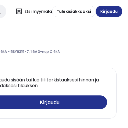
Etsi myymälä
Tule asiakkaaksi
Kirjaudu
 6kA - 5SY6315-7, 1,6A 3-nap C 6kA
jaudu sisään tai luo tili tarkistaaksesi hinnan ja
däksesi tilauksen
Kirjaudu