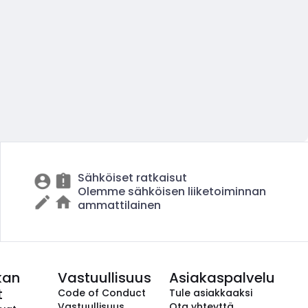
Sähköiset ratkaisut
Olemme sähköisen liiketoiminnan
ammattilainen
kan
Vastuullisuus
Asiakaspalvelu
t
Code of Conduct
Tule asiakkaaksi
Vastuullisuus
Ota yhteyttä