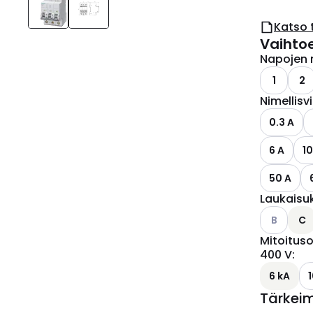
Katso 
Vaihto
Napojen 
1
2
Nimellisv
0.3 A
6 A
10
50 A
Laukaisu
Katso käyt
B
C
Mitoituso
400 V
:
6 kA
Tärkei