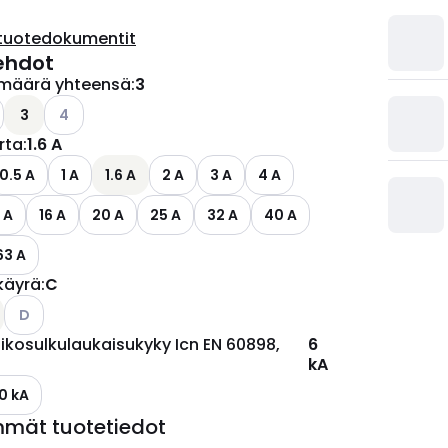
tuotedokumentit
ehdot
määrä yhteensä
:
3
Katso käytettävissä olevat vaihtoehdot
3
4
irta
:
1.6 A
0.5 A
1 A
1.6 A
2 A
3 A
4 A
 A
16 A
20 A
25 A
32 A
40 A
63 A
käyrä
:
C
ettävissä olevat vaihtoehdot
Katso käytettävissä olevat vaihtoehdot
D
ikosulkulaukaisukyky Icn EN 60898,
6
kA
10 kA
mmät tuotetiedot