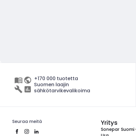
+170 000 tuotetta
Suomen laajin
sähkötarvikevalikoima
Seuraa meitä
Yritys
Sonepar Suomi
Ura