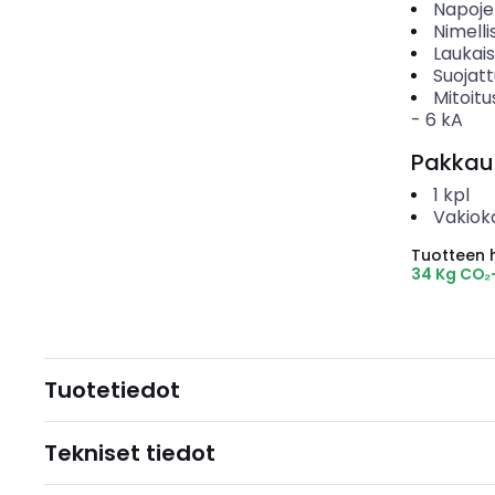
Napoje
Nimelli
Laukai
Suojat
Mitoitu
-
6
kA
Pakkau
1
kpl
Vakiok
Tuotteen hi
34 Kg CO₂
Tuotetiedot
Tekniset tiedot