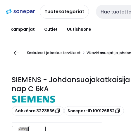
Siirry
Siirry
navigointiin
sisältöön
Tuotekategoriat
Haku
Kampanjat
Outlet
Uutishuone
Keskukset ja keskustarvikkeet
Vikavirtasuojat ja johdo
SIEMENS - Johdonsuojakatkaisija 1
nap C 6kA
Kopioi
Kopioi
Sähkönro 3223566
Sonepar-ID 100126682