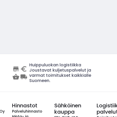
Huippuluokan logistiikka
Joustavat kuljetuspalvelut ja
varmat toimitukset kaikkialle
Suomeen.
Hinnastot
Sähköinen
Logistii
kauppa
palvelu
 Oy
Palveluhinnasto
Hinta- ja