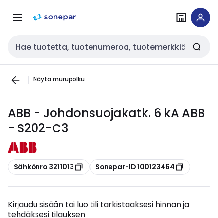
Siirry
Siirry
navigointiin
sisältöön
Haku
Näytä murupolku
ABB - Johdonsuojakatk. 6 kA ABB
- S202-C3
Kopioi
Kopioi
Sähkönro 3211013
Sonepar-ID 100123464
Kirjaudu sisään tai luo tili tarkistaaksesi hinnan ja
tehdäksesi tilauksen