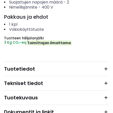
Suojattujen napojen määrä
-
2
Nimellisjännite
-
400
V
Pakkaus ja ehdot
1
kpl
Vakiokäyttötuote
Tuotteen hiilijalanjälki
3 Kg CO₂-eq
Toimittajan ilmoittama
Tuotetiedot
Tekniset tiedot
Tuotekuvaus
Dokumentit ja linkit