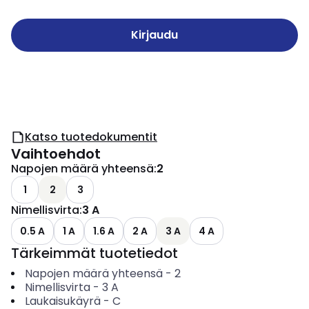
Kirjaudu
Katso tuotedokumentit
Vaihtoehdot
Napojen määrä yhteensä
:
2
1
2
3
Nimellisvirta
:
3 A
0.5 A
1 A
1.6 A
2 A
3 A
4 A
Tärkeimmät tuotetiedot
Napojen määrä yhteensä
-
2
Nimellisvirta
-
3
A
Laukaisukäyrä
-
C