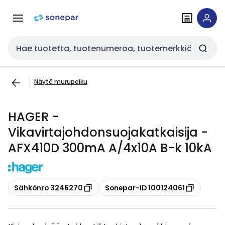
Siirry
Siirry
navigointiin
sisältöön
Haku
Näytä murupolku
HAGER -
Vikavirtajohdonsuojakatkaisija -
AFX410D 300mA A/4x10A B-k 10kA
Kopioi
Kopioi
Sähkönro 3246270
Sonepar-ID 100124061