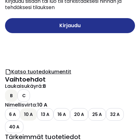
Kirjaudu sisään tai luo tili tarkistaaksesi hinnan ja
tehdäksesi tilauksen
Kirjaudu
Katso tuotedokumentit
Vaihtoehdot
Laukaisukäyrä
:
B
B
C
Nimellisvirta
:
10 A
6 A
10 A
13 A
16 A
20 A
25 A
32 A
40 A
Tärkeimmät tuotetiedot