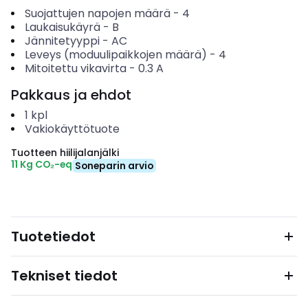
Suojattujen napojen määrä
-
4
Laukaisukäyrä
-
B
Jännitetyyppi
-
AC
Leveys (moduulipaikkojen määrä)
-
4
Mitoitettu vikavirta
-
0.3
A
Pakkaus ja ehdot
1
kpl
Vakiokäyttötuote
Tuotteen hiilijalanjälki
11 Kg CO₂-eq
Soneparin arvio
Tuotetiedot
Tekniset tiedot