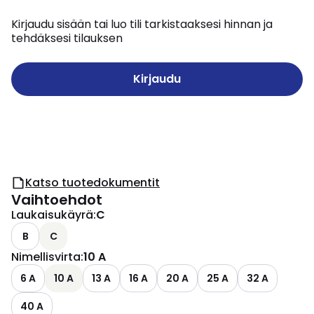
Kirjaudu sisään tai luo tili tarkistaaksesi hinnan ja
tehdäksesi tilauksen
Kirjaudu
Katso tuotedokumentit
Vaihtoehdot
Laukaisukäyrä
:
C
B
C
Nimellisvirta
:
10 A
6 A
10 A
13 A
16 A
20 A
25 A
32 A
40 A