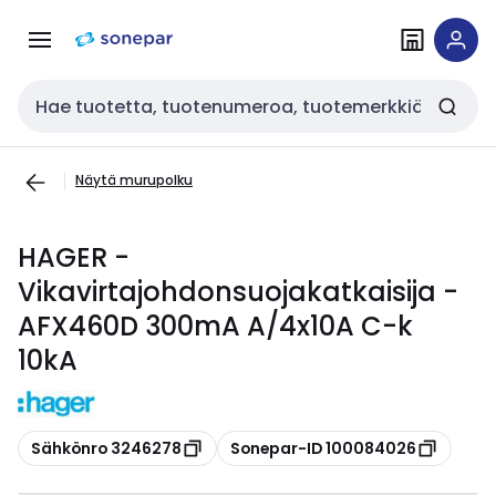
Siirry
Siirry
navigointiin
sisältöön
Haku
Näytä murupolku
HAGER -
Vikavirtajohdonsuojakatkaisija -
AFX460D 300mA A/4x10A C-k
10kA
Kopioi
Kopioi
Sähkönro 3246278
Sonepar-ID 100084026