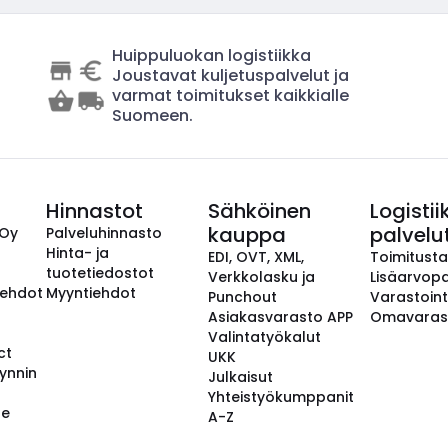
Huippuluokan logistiikka
Joustavat kuljetuspalvelut ja
varmat toimitukset kaikkialle
Suomeen.
Hinnastot
Sähköinen
Logistii
kauppa
palvelu
 Oy
Palveluhinnasto
Hinta- ja
EDI, OVT, XML,
Toimitust
tuotetiedostot
Verkkolasku ja
Lisäarvopa
aehdot
Myyntiehdot
Punchout
Varastoint
Asiakasvarasto APP
Omavaras
Valintatyökalut
ct
UKK
ynnin
Julkaisut
Yhteistyökumppanit
se
A-Z