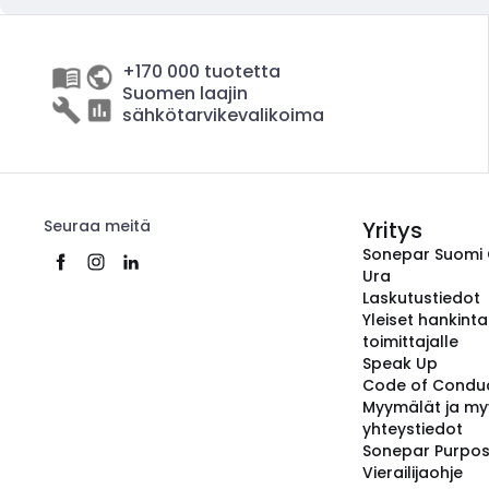
+170 000 tuotetta
Suomen laajin
sähkötarvikevalikoima
Seuraa meitä
Yritys
Sonepar Suomi
Ura
Laskutustiedot
Yleiset hankint
toimittajalle
Speak Up
Code of Condu
Myymälät ja my
yhteystiedot
Sonepar Purpo
Vierailijaohje