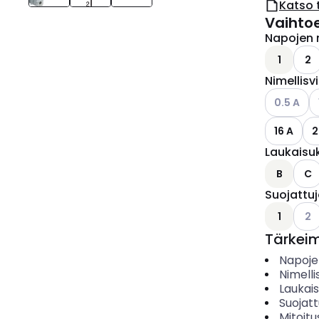
Katso 
Vaihto
Napojen 
1
2
Nimellisv
Katso käyt
K
0.5 A
16 A
2
Laukaisu
B
C
Suojattu
Kats
1
2
Tärkei
Napoje
Nimelli
Laukai
Suojat
Mitoitu