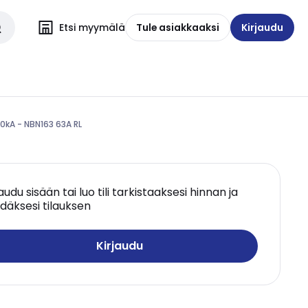
Etsi myymälä
Tule asiakkaaksi
Kirjaudu
0kA - NBN163 63A RL
jaudu sisään tai luo tili tarkistaaksesi hinnan ja
däksesi tilauksen
Kirjaudu