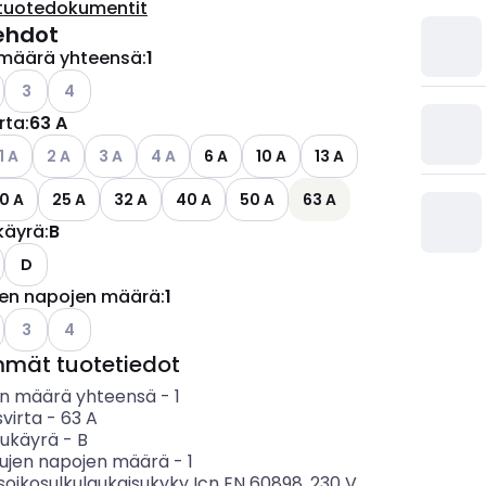
tuotedokumentit
ehdot
määrä yhteensä
:
1
Katso käytettävissä olevat vaihtoehdot
Katso käytettävissä olevat vaihtoehdot
3
4
irta
:
63 A
ettävissä olevat vaihtoehdot
atso käytettävissä olevat vaihtoehdot
Katso käytettävissä olevat vaihtoehdot
Katso käytettävissä olevat vaihtoehdot
Katso käytettävissä olevat vaihtoehdot
1 A
2 A
3 A
4 A
6 A
10 A
13 A
0 A
25 A
32 A
40 A
50 A
63 A
käyrä
:
B
D
jen napojen määrä
:
1
o käytettävissä olevat vaihtoehdot
Katso käytettävissä olevat vaihtoehdot
Katso käytettävissä olevat vaihtoehdot
3
4
mmät tuotetiedot
n määrä yhteensä
-
1
svirta
-
63
A
sukäyrä
-
B
tujen napojen määrä
-
1
soikosulkulaukaisukyky Icn EN 60898, 230 V