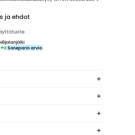
s ja ehdot
äyttötuote
ilijalanjälki
-eq
Soneparin arvio