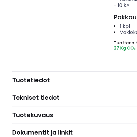
-
10
kA
Pakkau
1
kpl
Vakiok
Tuotteen hi
27 Kg CO₂
Tuotetiedot
Tekniset tiedot
Tuotekuvaus
Dokumentit ja linkit