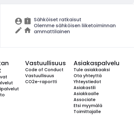
Sähköiset ratkaisut
Olemme sähköisen liiketoiminnan
ammattilainen
kan
Vastuullisuus
Asiakaspalvelu
t
Code of Conduct
Tule asiakkaaksi
Vastuullisuus
Ota yhteyttä
avat
CO2e-raportti
Yhteystiedot
lvelut
Asiakastili
ipalvelut
Asiakkaalle
to
Associate
Etsi myymälä
Toimittajalle