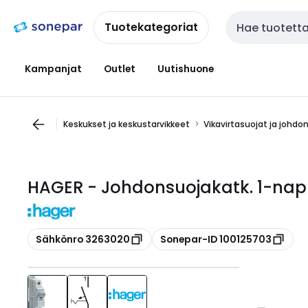
Siirry
Siirry
navigointiin
sisältöön
Tuotekategoriat
Haku
Kampanjat
Outlet
Uutishuone
Keskukset ja keskustarvikkeet
Vikavirtasuojat ja johdo
HAGER - Johdonsuojakatk. 1-nap 
Kopioi
Kopioi
Sähkönro 3263020
Sonepar-ID 100125703