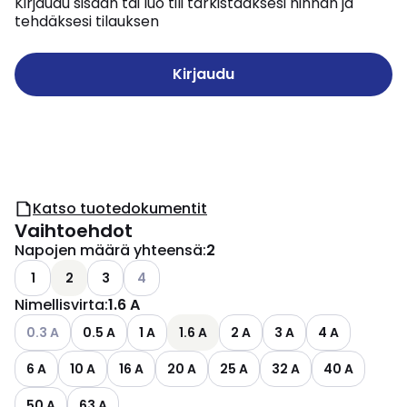
Kirjaudu sisään tai luo tili tarkistaaksesi hinnan ja
tehdäksesi tilauksen
Kirjaudu
Katso tuotedokumentit
Vaihtoehdot
Napojen määrä yhteensä
:
2
Katso käytettävissä olevat vaihtoehdot
1
2
3
4
Nimellisvirta
:
1.6 A
Katso käytettävissä olevat vaihtoehdot
0.3 A
0.5 A
1 A
1.6 A
2 A
3 A
4 A
6 A
10 A
16 A
20 A
25 A
32 A
40 A
50 A
63 A