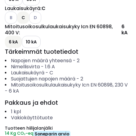
Laukaisukäyrä
:
C
Katso käytettävissä olevat vaihtoehdot
Katso käytettävissä olevat vaihtoehdot
B
C
D
Mitoitusoikosulkulaukaisukyky Icn EN 60898,
6
400 V
:
kA
6 kA
10 kA
Tärkeimmät tuotetiedot
Napojen määrä yhteensä
-
2
Nimellisvirta
-
1.6
A
Laukaisukäyrä
-
C
Suojattujen napojen määrä
-
2
Mitoitusoikosulkulaukaisukyky Icn EN 60898, 230 V
-
6
kA
Pakkaus ja ehdot
1
kpl
Vakiokäyttötuote
Tuotteen hiilijalanjälki
14 Kg CO₂-eq
Soneparin arvio