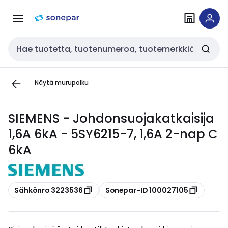
Siirry
Siirry
navigointiin
sisältöön
Haku
Näytä murupolku
SIEMENS - Johdonsuojakatkaisija
1,6A 6kA - 5SY6215-7, 1,6A 2-nap C
6kA
Kopioi
Kopioi
Sähkönro 3223536
Sonepar-ID 100027105