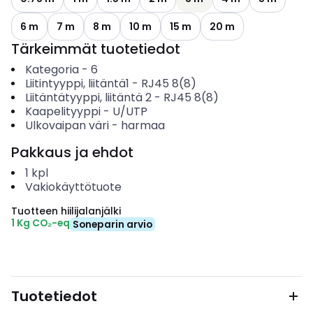
6 m
7 m
8 m
10 m
15 m
20 m
Tärkeimmät tuotetiedot
Kategoria
-
6
Liitintyyppi, liitäntä1
-
RJ45 8(8)
Liitäntätyyppi, liitäntä 2
-
RJ45 8(8)
Kaapelityyppi
-
U/UTP
Ulkovaipan väri
-
harmaa
Pakkaus ja ehdot
1
kpl
Vakiokäyttötuote
Tuotteen hiilijalanjälki
1 Kg CO₂-eq
Soneparin arvio
Tuotetiedot