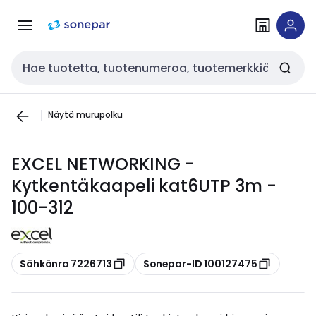
Siirry
Siirry
navigointiin
sisältöön
Haku
Näytä murupolku
EXCEL NETWORKING -
Kytkentäkaapeli kat6UTP 3m -
100-312
Kopioi
Kopioi
Sähkönro 7226713
Sonepar-ID 100127475