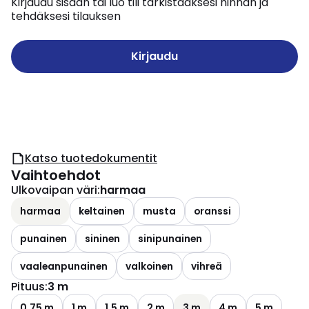
Kirjaudu sisään tai luo tili tarkistaaksesi hinnan ja
tehdäksesi tilauksen
Kirjaudu
Katso tuotedokumentit
Vaihtoehdot
Ulkovaipan väri
:
harmaa
harmaa
keltainen
musta
oranssi
punainen
sininen
sinipunainen
vaaleanpunainen
valkoinen
vihreä
Pituus
:
3 m
0.75 m
1 m
1.5 m
2 m
3 m
4 m
5 m